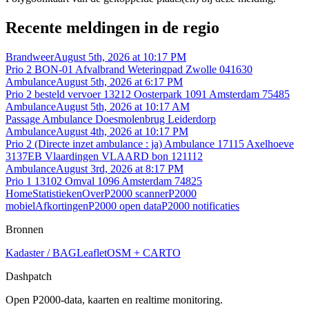
Recente meldingen in de regio
Brandweer
August 5th, 2026 at 10:17 PM
Prio 2 BON-01 Afvalbrand Weteringpad Zwolle 041630
Ambulance
August 5th, 2026 at 6:17 PM
Prio 2 besteld vervoer 13212 Oosterpark 1091 Amsterdam 75485
Ambulance
August 5th, 2026 at 10:17 AM
Passage Ambulance Doesmolenbrug Leiderdorp
Ambulance
August 4th, 2026 at 10:17 PM
Prio 2 (Directe inzet ambulance : ja) Ambulance 17115 Axelhoeve
3137EB Vlaardingen VLAARD bon 121112
Ambulance
August 3rd, 2026 at 8:17 PM
Prio 1 13102 Omval 1096 Amsterdam 74825
Home
Statistieken
Over
P2000 scanner
P2000
mobiel
Afkortingen
P2000 open data
P2000 notificaties
Bronnen
Kadaster / BAG
Leaflet
OSM + CARTO
Dashpatch
Open P2000-data, kaarten en realtime monitoring.