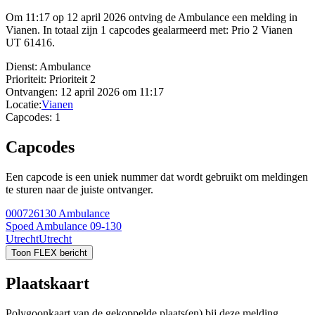
Om 11:17 op 12 april 2026 ontving de Ambulance een melding in
Vianen. In totaal zijn 1 capcodes gealarmeerd met: Prio 2 Vianen
UT 61416.
Dienst:
Ambulance
Prioriteit:
Prioriteit 2
Ontvangen:
12 april 2026 om 11:17
Locatie:
Vianen
Capcodes:
1
Capcodes
Een capcode is een uniek nummer dat wordt gebruikt om meldingen
te sturen naar de juiste ontvanger.
000726130
Ambulance
Spoed Ambulance 09-130
Utrecht
Utrecht
Toon FLEX bericht
Plaatskaart
Polygoonkaart van de gekoppelde plaats(en) bij deze melding.