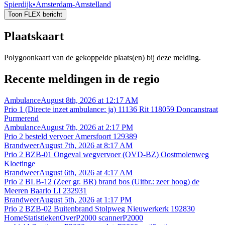
Spierdijk
•
Amsterdam-Amstelland
Toon FLEX bericht
Plaatskaart
Polygoonkaart van de gekoppelde plaats(en) bij deze melding.
Recente meldingen in de regio
Ambulance
August 8th, 2026 at 12:17 AM
Prio 1 (Directe inzet ambulance: ja) 11136 Rit 118059 Doncanstraat
Purmerend
Ambulance
August 7th, 2026 at 2:17 PM
Prio 2 besteld vervoer Amersfoort 129389
Brandweer
August 7th, 2026 at 8:17 AM
Prio 2 BZB-01 Ongeval wegvervoer (OVD-BZ) Oostmolenweg
Kloetinge
Brandweer
August 6th, 2026 at 4:17 AM
Prio 2 BLB-12 (Zeer gr. BR) brand bos (Uitbr.: zeer hoog) de
Meeren Baarlo LI 232931
Brandweer
August 5th, 2026 at 1:17 PM
Prio 2 BZB-02 Buitenbrand Stolpweg Nieuwerkerk 192830
Home
Statistieken
Over
P2000 scanner
P2000