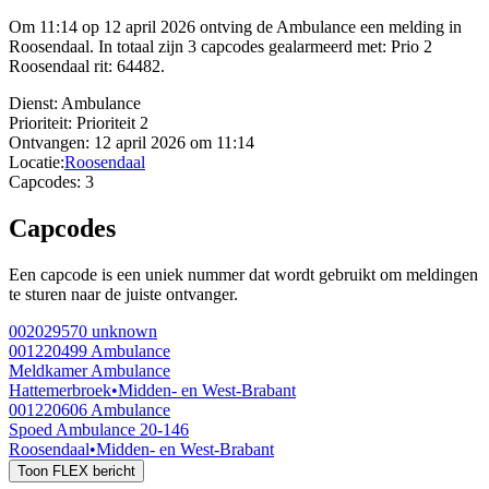
Om 11:14 op 12 april 2026 ontving de Ambulance een melding in
Roosendaal. In totaal zijn 3 capcodes gealarmeerd met: Prio 2
Roosendaal rit: 64482.
Dienst:
Ambulance
Prioriteit:
Prioriteit 2
Ontvangen:
12 april 2026 om 11:14
Locatie:
Roosendaal
Capcodes:
3
Capcodes
Een capcode is een uniek nummer dat wordt gebruikt om meldingen
te sturen naar de juiste ontvanger.
002029570
unknown
001220499
Ambulance
Meldkamer Ambulance
Hattemerbroek
•
Midden- en West-Brabant
001220606
Ambulance
Spoed Ambulance 20-146
Roosendaal
•
Midden- en West-Brabant
Toon FLEX bericht