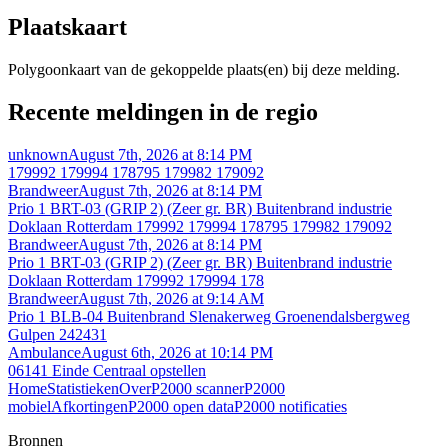
Plaatskaart
Polygoonkaart van de gekoppelde plaats(en) bij deze melding.
Recente meldingen in de regio
unknown
August 7th, 2026 at 8:14 PM
179992 179994 178795 179982 179092
Brandweer
August 7th, 2026 at 8:14 PM
Prio 1 BRT-03 (GRIP 2) (Zeer gr. BR) Buitenbrand industrie
Doklaan Rotterdam 179992 179994 178795 179982 179092
Brandweer
August 7th, 2026 at 8:14 PM
Prio 1 BRT-03 (GRIP 2) (Zeer gr. BR) Buitenbrand industrie
Doklaan Rotterdam 179992 179994 178
Brandweer
August 7th, 2026 at 9:14 AM
Prio 1 BLB-04 Buitenbrand Slenakerweg Groenendalsbergweg
Gulpen 242431
Ambulance
August 6th, 2026 at 10:14 PM
06141 Einde Centraal opstellen
Home
Statistieken
Over
P2000 scanner
P2000
mobiel
Afkortingen
P2000 open data
P2000 notificaties
Bronnen