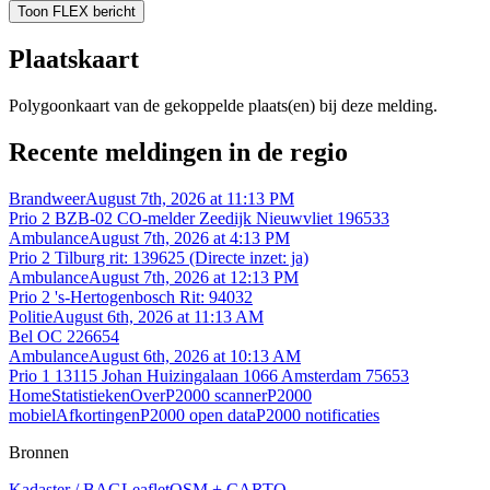
Toon FLEX bericht
Plaatskaart
Polygoonkaart van de gekoppelde plaats(en) bij deze melding.
Recente meldingen in de regio
Brandweer
August 7th, 2026 at 11:13 PM
Prio 2 BZB-02 CO-melder Zeedijk Nieuwvliet 196533
Ambulance
August 7th, 2026 at 4:13 PM
Prio 2 Tilburg rit: 139625 (Directe inzet: ja)
Ambulance
August 7th, 2026 at 12:13 PM
Prio 2 's-Hertogenbosch Rit: 94032
Politie
August 6th, 2026 at 11:13 AM
Bel OC 226654
Ambulance
August 6th, 2026 at 10:13 AM
Prio 1 13115 Johan Huizingalaan 1066 Amsterdam 75653
Home
Statistieken
Over
P2000 scanner
P2000
mobiel
Afkortingen
P2000 open data
P2000 notificaties
Bronnen
Kadaster / BAG
Leaflet
OSM + CARTO