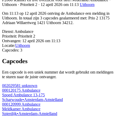
Uithoorn · Prioriteit 2 · 12 april 2026 om 11:13
Uithoorn
Om 11:13 op 12 april 2026 ontving de Ambulance een melding in
Uithoorn. In totaal zijn 3 capcodes gealarmeerd met: Prio 2 13175
Adriaan Willaertweg 1421 Uithoorn 34212.
Dienst:
Ambulance
Prioriteit:
Prioriteit 2
Ontvangen:
12 april 2026 om 11:13
Locatie:
Uithoorn
Capcodes:
3
Capcodes
Een capcode is een uniek nummer dat wordt gebruikt om meldingen
te sturen naar de juiste ontvanger.
002029581
unknown
000120175
Ambulance
Spoed Ambulance 13-175
Scharwoude
•
Amsterdam-Amstelland
000120999
Ambulance
Meldkamer Ambulance
Spierdijk
•
Amsterdam-Amstelland