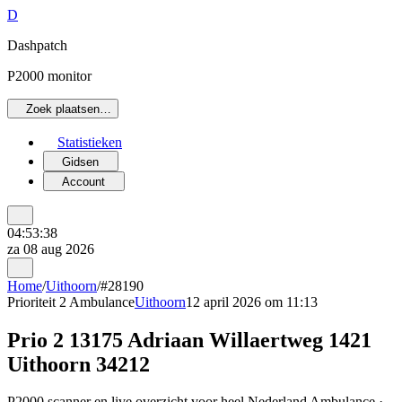
D
Dashpatch
P2000 monitor
Zoek plaatsen…
Statistieken
Gidsen
Account
04:53:38
za 08 aug 2026
Home
/
Uithoorn
/
#28190
Prioriteit 2
Ambulance
Uithoorn
12 april 2026 om 11:13
Prio 2 13175 Adriaan Willaertweg 1421
Uithoorn 34212
P2000 scanner en live overzicht voor heel Nederland Ambulance ·