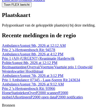
Toon FLEX bericht
Plaatskaart
Polygoonkaart van de gekoppelde plaats(en) bij deze melding.
Recente meldingen in de regio
Ambulance
August 9th, 2026 at 12:12 AM
Prio 2 's-Hertogenbosch Rit: 94578
Ambulance
August 8th, 2026 at 4:12 PM
Prio 1 (A0) (URGENT) Reanimatie Harderwijk
Politie
August 8th, 2026 at 12:12 PM
Bezitsaantasting/Overval/Voertuig/Vaartuig prio 1 Oostwold
Westerkwartier Hoofdstraat
Ambulance
August 7th, 2026 at 3:12 PM
Prio 1 Ambulance 07345 - Laag-Soeren Rit 243634
Ambulance
August 7th, 2026 at 9:12 AM
Prio 2 's-Hertogenbosch Rit: 93966
Home
Statistieken
Over
P2000 scanner
P2000
mobiel
Afkortingen
P2000 open data
P2000 notificaties
Bronnen