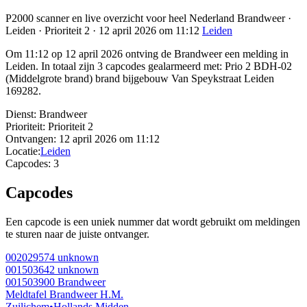
P2000 scanner en live overzicht voor heel Nederland Brandweer ·
Leiden · Prioriteit 2 · 12 april 2026 om 11:12
Leiden
Om 11:12 op 12 april 2026 ontving de Brandweer een melding in
Leiden. In totaal zijn 3 capcodes gealarmeerd met: Prio 2 BDH-02
(Middelgrote brand) brand bijgebouw Van Speykstraat Leiden
169282.
Dienst:
Brandweer
Prioriteit:
Prioriteit 2
Ontvangen:
12 april 2026 om 11:12
Locatie:
Leiden
Capcodes:
3
Capcodes
Een capcode is een uniek nummer dat wordt gebruikt om meldingen
te sturen naar de juiste ontvanger.
002029574
unknown
001503642
unknown
001503900
Brandweer
Meldtafel Brandweer H.M.
Zuilichem
•
Hollands Midden