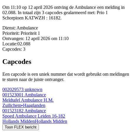
Om 11:10 op 12 april 2026 ontving de Ambulance een melding in
02.088. In totaal zijn 3 capcodes gealarmeerd met: Prio 1
Schorpioen KATWZH : 16182.
Dienst:
Ambulance
Prioriteit:
Prioriteit 1
Ontvangen:
12 april 2026 om 11:10
Locatie:
02.088
Capcodes:
3
Capcodes
Een capcode is een uniek nummer dat wordt gebruikt om meldingen
te sturen naar de juiste ontvanger.
002029573
unknown
001523001
Ambulance
Meldtafel Ambulance H.M.
Zuilichem
•
Haaglanden
001523182
Ambulance
Spoed Ambulance Leiden 16-182
Hollands Midden
Hollands Midden
Toon FLEX bericht