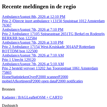
Recente meldingen in de regio
Ambulance
August 8th, 2026 at 12:10 PM
Prio 2 (Directe inzet ambulance ) 13150 Spuistraat 1012 Amsterdam
76367
Ambulance
August 7th, 2026 at 7:10 PM
Prio 2 Ambulance 17105 Spiraeastraat 2651TG Berkel en Rodenrijs
BERKRR bon 122584
Ambulance
August 7th, 2026 at 3:10 PM
Prio 2 Ambulance 17154 West-Kruiskade 3014AP Rotterdam
ROTTDM bon 122500
Ambulance
August 7th, 2026 at 7:10 AM
Prio 1 Utrecht 129120
Ambulance
August 7th, 2026 at 5:10 AM
Prio 2 besteld vervoer 13202 Jan Tooropstraat 1061 Amsterdam
75865
Home
Statistieken
Over
P2000 scanner
P2000
mobiel
Afkortingen
P2000 open data
P2000 notificaties
Bronnen
Kadaster / BAG
Leaflet
OSM + CARTO
Dashpatch