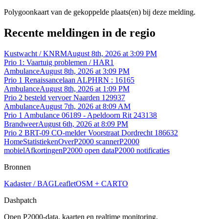
Polygoonkaart van de gekoppelde plaats(en) bij deze melding.
Recente meldingen in de regio
Kustwacht / KNRM
August 8th, 2026 at 3:09 PM
Prio 1: Vaartuig problemen / HAR1
Ambulance
August 8th, 2026 at 3:09 PM
Prio 1 Renaissancelaan ALPHRN : 16165
Ambulance
August 8th, 2026 at 1:09 PM
Prio 2 besteld vervoer Naarden 129937
Ambulance
August 7th, 2026 at 8:09 AM
Prio 1 Ambulance 06189 - Apeldoorn Rit 243138
Brandweer
August 6th, 2026 at 8:09 PM
Prio 2 BRT-09 CO-melder Voorstraat Dordrecht 186632
Home
Statistieken
Over
P2000 scanner
P2000
mobiel
Afkortingen
P2000 open data
P2000 notificaties
Bronnen
Kadaster / BAG
Leaflet
OSM + CARTO
Dashpatch
Open P2000-data, kaarten en realtime monitoring.