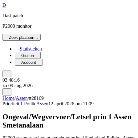
D
Dashpatch
P2000 monitor
Zoek plaatsen…
Statistieken
Gidsen
Account
03:48:16
zo 09 aug 2026
Home
/
Assen
/
#28169
Prioriteit 1
Politie
Assen
12 april 2026 om 11:09
Ongeval/Wegvervoer/Letsel prio 1 Assen
Smetanalaan
P2000 scanner en live overzicht voor heel Nederland Politie · Assen