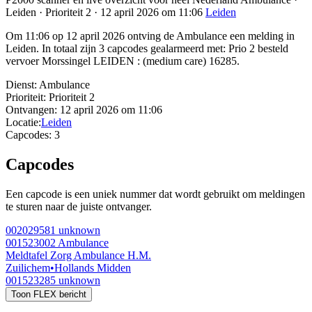
Leiden · Prioriteit 2 · 12 april 2026 om 11:06
Leiden
Om 11:06 op 12 april 2026 ontving de Ambulance een melding in
Leiden. In totaal zijn 3 capcodes gealarmeerd met: Prio 2 besteld
vervoer Morssingel LEIDEN : (medium care) 16285.
Dienst:
Ambulance
Prioriteit:
Prioriteit 2
Ontvangen:
12 april 2026 om 11:06
Locatie:
Leiden
Capcodes:
3
Capcodes
Een capcode is een uniek nummer dat wordt gebruikt om meldingen
te sturen naar de juiste ontvanger.
002029581
unknown
001523002
Ambulance
Meldtafel Zorg Ambulance H.M.
Zuilichem
•
Hollands Midden
001523285
unknown
Toon FLEX bericht