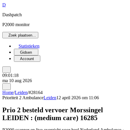
D
Dashpatch
P2000 monitor
Zoek plaatsen…
Statistieken
Gidsen
Account
09:01:18
ma 10 aug 2026
Home
/
Leiden
/
#28164
Prioriteit 2
Ambulance
Leiden
12 april 2026 om 11:06
Prio 2 besteld vervoer Morssingel
LEIDEN : (medium care) 16285
P2000 scanner en live overzicht voor heel Nederland Ambulance ·