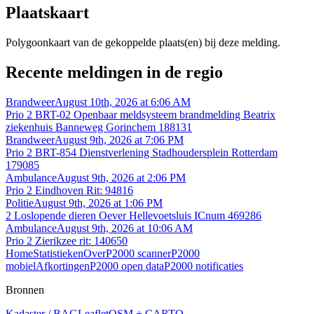
Plaatskaart
Polygoonkaart van de gekoppelde plaats(en) bij deze melding.
Recente meldingen in de regio
Brandweer
August 10th, 2026 at 6:06 AM
Prio 2 BRT-02 Openbaar meldsysteem brandmelding Beatrix
ziekenhuis Banneweg Gorinchem 188131
Brandweer
August 9th, 2026 at 7:06 PM
Prio 2 BRT-854 Dienstverlening Stadhoudersplein Rotterdam
179085
Ambulance
August 9th, 2026 at 2:06 PM
Prio 2 Eindhoven Rit: 94816
Politie
August 9th, 2026 at 1:06 PM
2 Loslopende dieren Oever Hellevoetsluis ICnum 469286
Ambulance
August 9th, 2026 at 10:06 AM
Prio 2 Zierikzee rit: 140650
Home
Statistieken
Over
P2000 scanner
P2000
mobiel
Afkortingen
P2000 open data
P2000 notificaties
Bronnen
Kadaster / BAG
Leaflet
OSM + CARTO