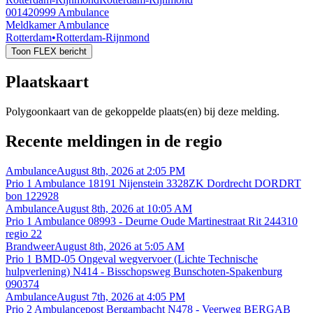
001420999
Ambulance
Meldkamer Ambulance
Rotterdam
•
Rotterdam-Rijnmond
Toon FLEX bericht
Plaatskaart
Polygoonkaart van de gekoppelde plaats(en) bij deze melding.
Recente meldingen in de regio
Ambulance
August 8th, 2026 at 2:05 PM
Prio 1 Ambulance 18191 Nijenstein 3328ZK Dordrecht DORDRT
bon 122928
Ambulance
August 8th, 2026 at 10:05 AM
Prio 1 Ambulance 08993 - Deurne Oude Martinestraat Rit 244310
regio 22
Brandweer
August 8th, 2026 at 5:05 AM
Prio 1 BMD-05 Ongeval wegvervoer (Lichte Technische
hulpverlening) N414 - Bisschopsweg Bunschoten-Spakenburg
090374
Ambulance
August 7th, 2026 at 4:05 PM
Prio 2 Ambulancepost Bergambacht N478 - Veerweg BERGAB