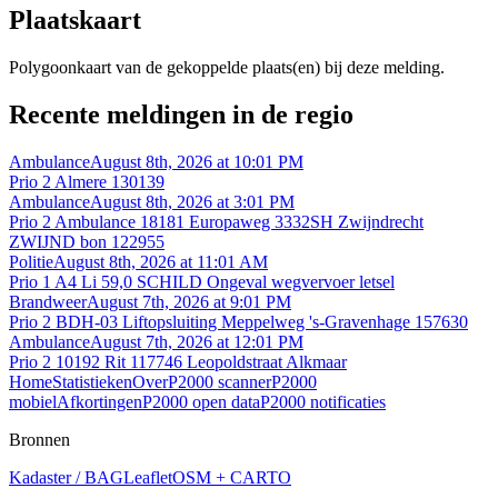
Plaatskaart
Polygoonkaart van de gekoppelde plaats(en) bij deze melding.
Recente meldingen in de regio
Ambulance
August 8th, 2026 at 10:01 PM
Prio 2 Almere 130139
Ambulance
August 8th, 2026 at 3:01 PM
Prio 2 Ambulance 18181 Europaweg 3332SH Zwijndrecht
ZWIJND bon 122955
Politie
August 8th, 2026 at 11:01 AM
Prio 1 A4 Li 59,0 SCHILD Ongeval wegvervoer letsel
Brandweer
August 7th, 2026 at 9:01 PM
Prio 2 BDH-03 Liftopsluiting Meppelweg 's-Gravenhage 157630
Ambulance
August 7th, 2026 at 12:01 PM
Prio 2 10192 Rit 117746 Leopoldstraat Alkmaar
Home
Statistieken
Over
P2000 scanner
P2000
mobiel
Afkortingen
P2000 open data
P2000 notificaties
Bronnen
Kadaster / BAG
Leaflet
OSM + CARTO