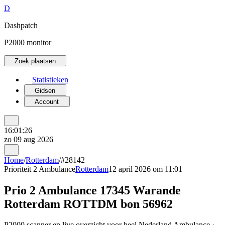
D
Dashpatch
P2000 monitor
Zoek plaatsen…
Statistieken
Gidsen
Account
16:01:26
zo 09 aug 2026
Home
/
Rotterdam
/
#28142
Prioriteit 2
Ambulance
Rotterdam
12 april 2026 om 11:01
Prio 2 Ambulance 17345 Warande
Rotterdam ROTTDM bon 56962
P2000 scanner en live overzicht voor heel Nederland Ambulance ·