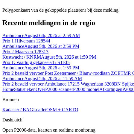
Polygoonkaart van de gekoppelde plaats(en) bij deze melding.
Recente meldingen in de regio
Ambulance
August 6th, 2026 at 2:59 AM
Prio 1 Hilversum 128544
Ambulance
August 5th, 2026 at 2:59 PM
Prio 2 Maarssen 128313
Kustwacht / KNRM
August 5th, 2026 at 1:59 PM
Prio 1: Vaartuig gekapseisd / STEbi
Ambulance
August 5th, 2026 at 1:59 PM
Prio 2 besteld vervoer Post Zoetermeer / Blauw-roodlaan ZOETMR C
Ambulance
August 5th, 2026 at 11:59 AM
Prio 2 besteld vervoer Ambulance 17215 Wagnerlaan 3208BN Spijk
Home
Statistieken
Over
P2000 scanner
P2000 mobiel
Afkortingen
P2000
Bronnen
Kadaster / BAG
Leaflet
OSM + CARTO
Dashpatch
Open P2000-data, kaarten en realtime monitoring.