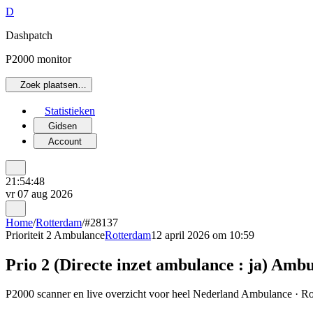
D
Dashpatch
P2000 monitor
Zoek plaatsen…
Statistieken
Gidsen
Account
21:54:48
vr 07 aug 2026
Home
/
Rotterdam
/
#28137
Prioriteit 2
Ambulance
Rotterdam
12 april 2026 om 10:59
Prio 2 (Directe inzet ambulance : ja) A
P2000 scanner en live overzicht voor heel Nederland Ambulance · Rot