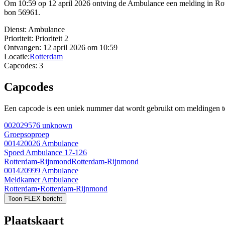
Om 10:59 op 12 april 2026 ontving de Ambulance een melding in Rot
bon 56961.
Dienst:
Ambulance
Prioriteit:
Prioriteit 2
Ontvangen:
12 april 2026 om 10:59
Locatie:
Rotterdam
Capcodes:
3
Capcodes
Een capcode is een uniek nummer dat wordt gebruikt om meldingen te 
002029576
unknown
Groepsoproep
001420026
Ambulance
Spoed Ambulance 17-126
Rotterdam-Rijnmond
Rotterdam-Rijnmond
001420999
Ambulance
Meldkamer Ambulance
Rotterdam
•
Rotterdam-Rijnmond
Toon FLEX bericht
Plaatskaart