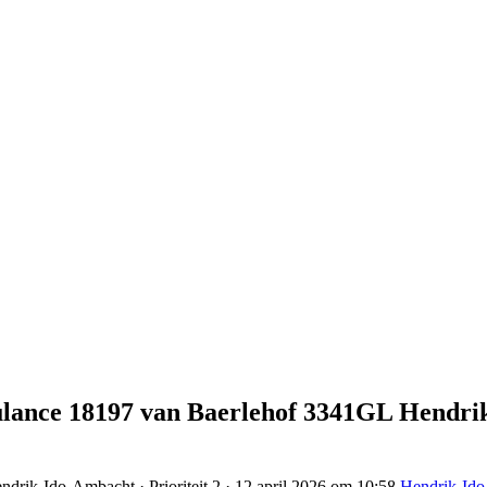
mbulance 18197 van Baerlehof 3341GL Hendr
ndrik-Ido-Ambacht · Prioriteit 2 · 12 april 2026 om 10:58
Hendrik-Id