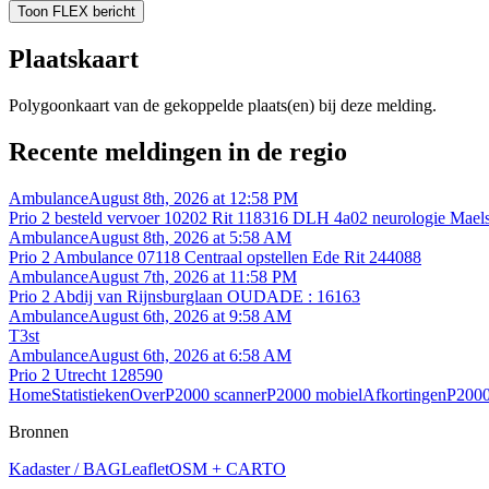
Toon FLEX bericht
Plaatskaart
Polygoonkaart van de gekoppelde plaats(en) bij deze melding.
Recente meldingen in de regio
Ambulance
August 8th, 2026 at 12:58 PM
Prio 2 besteld vervoer 10202 Rit 118316 DLH 4a02 neurologie Mae
Ambulance
August 8th, 2026 at 5:58 AM
Prio 2 Ambulance 07118 Centraal opstellen Ede Rit 244088
Ambulance
August 7th, 2026 at 11:58 PM
Prio 2 Abdij van Rijnsburglaan OUDADE : 16163
Ambulance
August 6th, 2026 at 9:58 AM
T3st
Ambulance
August 6th, 2026 at 6:58 AM
Prio 2 Utrecht 128590
Home
Statistieken
Over
P2000 scanner
P2000 mobiel
Afkortingen
P2000
Bronnen
Kadaster / BAG
Leaflet
OSM + CARTO