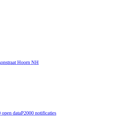
lsonstraat Hoorn NH
 open data
P2000 notificaties