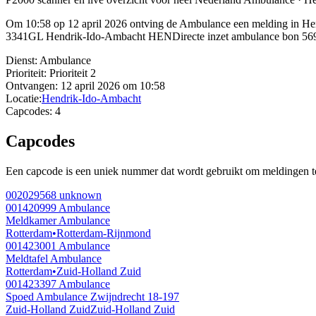
Om 10:58 op 12 april 2026 ontving de Ambulance een melding in Hend
3341GL Hendrik-Ido-Ambacht HENDirecte inzet ambulance bon 56
Dienst:
Ambulance
Prioriteit:
Prioriteit 2
Ontvangen:
12 april 2026 om 10:58
Locatie:
Hendrik-Ido-Ambacht
Capcodes:
4
Capcodes
Een capcode is een uniek nummer dat wordt gebruikt om meldingen te 
002029568
unknown
001420999
Ambulance
Meldkamer Ambulance
Rotterdam
•
Rotterdam-Rijnmond
001423001
Ambulance
Meldtafel Ambulance
Rotterdam
•
Zuid-Holland Zuid
001423397
Ambulance
Spoed Ambulance Zwijndrecht 18-197
Zuid-Holland Zuid
Zuid-Holland Zuid