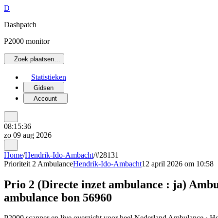
D
Dashpatch
P2000 monitor
Zoek plaatsen…
Statistieken
Gidsen
Account
08:15:36
zo 09 aug 2026
Home
/
Hendrik-Ido-Ambacht
/
#28131
Prioriteit 2
Ambulance
Hendrik-Ido-Ambacht
12 april 2026 om 10:58
Prio 2 (Directe inzet ambulance : ja) A
ambulance bon 56960
P2000 scanner en live overzicht voor heel Nederland Ambulance · He