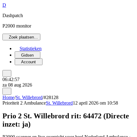
D
Dashpatch
P2000 monitor
Zoek plaatsen…
Statistieken
Gidsen
Account
06:42:57
za 08 aug 2026
Home
/
St. Willebrord
/
#28128
Prioriteit 2
Ambulance
St. Willebrord
12 april 2026 om 10:58
Prio 2 St. Willebrord rit: 64472 (Directe
inzet: ja)
P2000 scanner en live overzicht voor heel Nederland Ambulance ·