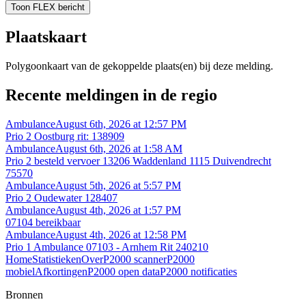
Toon FLEX bericht
Plaatskaart
Polygoonkaart van de gekoppelde plaats(en) bij deze melding.
Recente meldingen in de regio
Ambulance
August 6th, 2026 at 12:57 PM
Prio 2 Oostburg rit: 138909
Ambulance
August 6th, 2026 at 1:58 AM
Prio 2 besteld vervoer 13206 Waddenland 1115 Duivendrecht
75570
Ambulance
August 5th, 2026 at 5:57 PM
Prio 2 Oudewater 128407
Ambulance
August 4th, 2026 at 1:57 PM
07104 bereikbaar
Ambulance
August 4th, 2026 at 12:58 PM
Prio 1 Ambulance 07103 - Arnhem Rit 240210
Home
Statistieken
Over
P2000 scanner
P2000
mobiel
Afkortingen
P2000 open data
P2000 notificaties
Bronnen