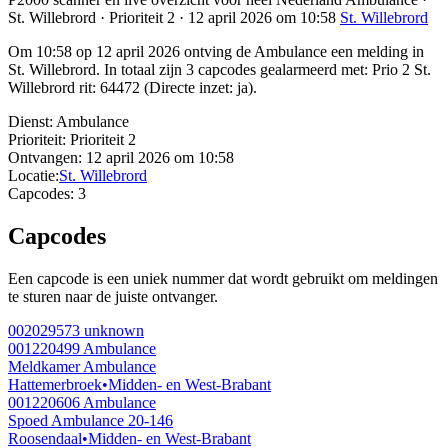
St. Willebrord · Prioriteit 2 · 12 april 2026 om 10:58
St. Willebrord
Om 10:58 op 12 april 2026 ontving de Ambulance een melding in
St. Willebrord. In totaal zijn 3 capcodes gealarmeerd met: Prio 2 St.
Willebrord rit: 64472 (Directe inzet: ja).
Dienst:
Ambulance
Prioriteit:
Prioriteit 2
Ontvangen:
12 april 2026 om 10:58
Locatie:
St. Willebrord
Capcodes:
3
Capcodes
Een capcode is een uniek nummer dat wordt gebruikt om meldingen
te sturen naar de juiste ontvanger.
002029573
unknown
001220499
Ambulance
Meldkamer Ambulance
Hattemerbroek
•
Midden- en West-Brabant
001220606
Ambulance
Spoed Ambulance 20-146
Roosendaal
•
Midden- en West-Brabant