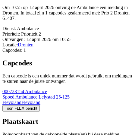
Om 10:55 op 12 april 2026 ontving de Ambulance een melding in
Dronten. In totaal zijn 1 capcodes gealarmeerd met: Prio 2 Dronten
61407.
Dienst:
Ambulance
Prioriteit:
Prioriteit 2
Ontvangen:
12 april 2026 om 10:55
Locatie:
Dronten
Capcodes:
1
Capcodes
Een capcode is een uniek nummer dat wordt gebruikt om meldingen
te sturen naar de juiste ontvanger.
000723154
Ambulance
Spoed Ambulance Lelystad 25-125
Flevoland
Flevoland
Toon FLEX bericht
Plaatskaart
Polygoonkaart van de gekoppelde plaats(en) bij deze melding.