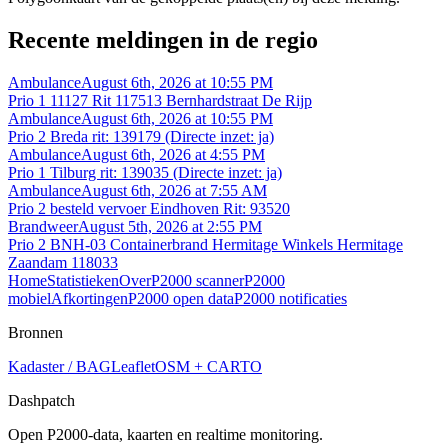
Recente meldingen in de regio
Ambulance
August 6th, 2026 at 10:55 PM
Prio 1 11127 Rit 117513 Bernhardstraat De Rijp
Ambulance
August 6th, 2026 at 10:55 PM
Prio 2 Breda rit: 139179 (Directe inzet: ja)
Ambulance
August 6th, 2026 at 4:55 PM
Prio 1 Tilburg rit: 139035 (Directe inzet: ja)
Ambulance
August 6th, 2026 at 7:55 AM
Prio 2 besteld vervoer Eindhoven Rit: 93520
Brandweer
August 5th, 2026 at 2:55 PM
Prio 2 BNH-03 Containerbrand Hermitage Winkels Hermitage
Zaandam 118033
Home
Statistieken
Over
P2000 scanner
P2000
mobiel
Afkortingen
P2000 open data
P2000 notificaties
Bronnen
Kadaster / BAG
Leaflet
OSM + CARTO
Dashpatch
Open P2000-data, kaarten en realtime monitoring.