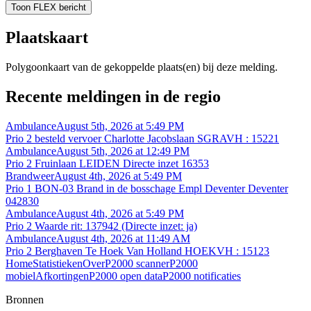
Toon FLEX bericht
Plaatskaart
Polygoonkaart van de gekoppelde plaats(en) bij deze melding.
Recente meldingen in de regio
Ambulance
August 5th, 2026 at 5:49 PM
Prio 2 besteld vervoer Charlotte Jacobslaan SGRAVH : 15221
Ambulance
August 5th, 2026 at 12:49 PM
Prio 2 Fruinlaan LEIDEN Directe inzet 16353
Brandweer
August 4th, 2026 at 5:49 PM
Prio 1 BON-03 Brand in de bosschage Empl Deventer Deventer
042830
Ambulance
August 4th, 2026 at 5:49 PM
Prio 2 Waarde rit: 137942 (Directe inzet: ja)
Ambulance
August 4th, 2026 at 11:49 AM
Prio 2 Berghaven Te Hoek Van Holland HOEKVH : 15123
Home
Statistieken
Over
P2000 scanner
P2000
mobiel
Afkortingen
P2000 open data
P2000 notificaties
Bronnen