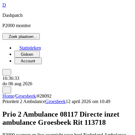
D
Dashpatch
P2000 monitor
Zoek plaatsen…
Statistieken
Gidsen
Account
16:36:33
do 06 aug 2026
Home
/
Groesbeek
/
#28092
Prioriteit 2
Ambulance
Groesbeek
12 april 2026 om 10:49
Prio 2 Ambulance 08117 Directe inzet
ambulance Groesbeek Rit 113718
P2000 scanner en live overzicht voor heel Nederland Ambulance ·