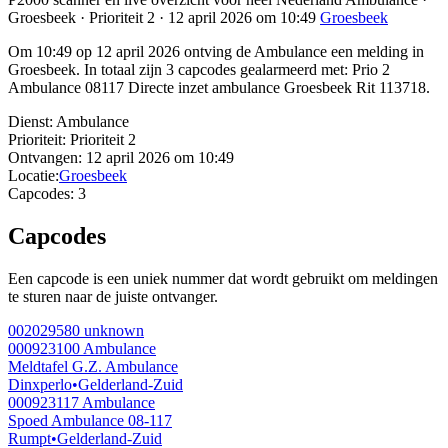
Groesbeek · Prioriteit 2 · 12 april 2026 om 10:49
Groesbeek
Om 10:49 op 12 april 2026 ontving de Ambulance een melding in
Groesbeek. In totaal zijn 3 capcodes gealarmeerd met: Prio 2
Ambulance 08117 Directe inzet ambulance Groesbeek Rit 113718.
Dienst:
Ambulance
Prioriteit:
Prioriteit 2
Ontvangen:
12 april 2026 om 10:49
Locatie:
Groesbeek
Capcodes:
3
Capcodes
Een capcode is een uniek nummer dat wordt gebruikt om meldingen
te sturen naar de juiste ontvanger.
002029580
unknown
000923100
Ambulance
Meldtafel G.Z. Ambulance
Dinxperlo
•
Gelderland-Zuid
000923117
Ambulance
Spoed Ambulance 08-117
Rumpt
•
Gelderland-Zuid