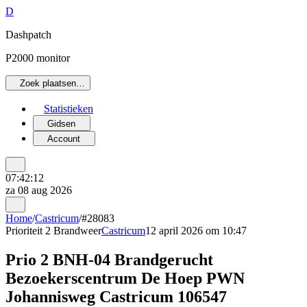
D
Dashpatch
P2000 monitor
Zoek plaatsen…
Statistieken
Gidsen
Account
07:42:12
za 08 aug 2026
Home
/
Castricum
/
#28083
Prioriteit 2
Brandweer
Castricum
12 april 2026 om 10:47
Prio 2 BNH-04 Brandgerucht
Bezoekerscentrum De Hoep PWN
Johannisweg Castricum 106547