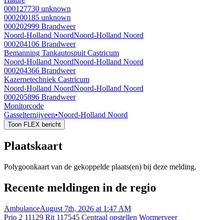
000127730
unknown
000200185
unknown
000202999
Brandweer
Noord-Holland Noord
Noord-Holland Noord
000204106
Brandweer
Bemanning Tankautospuit Castricum
Noord-Holland Noord
Noord-Holland Noord
000204366
Brandweer
Kazernetechniek Castricum
Noord-Holland Noord
Noord-Holland Noord
000205896
Brandweer
Monitorcode
Gasselternijveen
•
Noord-Holland Noord
Toon FLEX bericht
Plaatskaart
Polygoonkaart van de gekoppelde plaats(en) bij deze melding.
Recente meldingen in de regio
Ambulance
August 7th, 2026 at 1:47 AM
Prio 2 11129 Rit 117545 Centraal opstellen Wormerveer