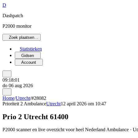
D
Dashpatch
P2000 monitor
Zoek plaatsen…
Statistieken
Gidsen
Account
09:18:01
do 06 aug 2026
Home
/
Utrecht
/
#28082
Prioriteit 2
Ambulance
Utrecht
12 april 2026 om 10:47
Prio 2 Utrecht 61400
P2000 scanner en live overzicht voor heel Nederland Ambulance · Utre