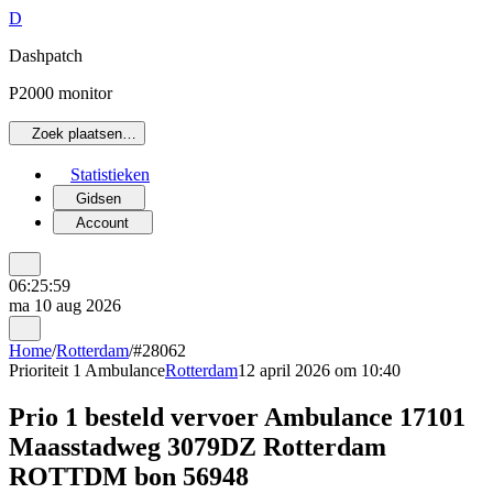
D
Dashpatch
P2000 monitor
Zoek plaatsen…
Statistieken
Gidsen
Account
06:25:59
ma 10 aug 2026
Home
/
Rotterdam
/
#28062
Prioriteit 1
Ambulance
Rotterdam
12 april 2026 om 10:40
Prio 1 besteld vervoer Ambulance 17101
Maasstadweg 3079DZ Rotterdam
ROTTDM bon 56948