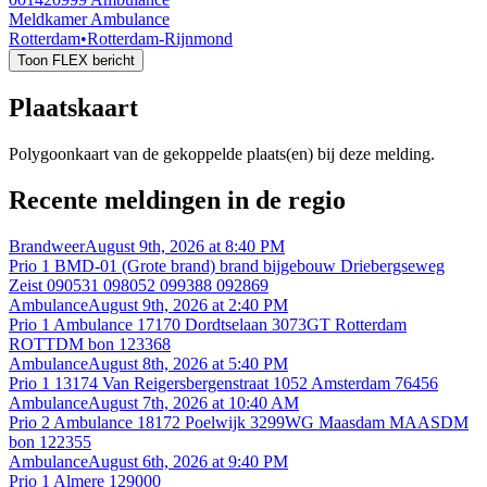
Meldkamer Ambulance
Rotterdam
•
Rotterdam-Rijnmond
Toon FLEX bericht
Plaatskaart
Polygoonkaart van de gekoppelde plaats(en) bij deze melding.
Recente meldingen in de regio
Brandweer
August 9th, 2026 at 8:40 PM
Prio 1 BMD-01 (Grote brand) brand bijgebouw Driebergseweg
Zeist 090531 098052 099388 092869
Ambulance
August 9th, 2026 at 2:40 PM
Prio 1 Ambulance 17170 Dordtselaan 3073GT Rotterdam
ROTTDM bon 123368
Ambulance
August 8th, 2026 at 5:40 PM
Prio 1 13174 Van Reigersbergenstraat 1052 Amsterdam 76456
Ambulance
August 7th, 2026 at 10:40 AM
Prio 2 Ambulance 18172 Poelwijk 3299WG Maasdam MAASDM
bon 122355
Ambulance
August 6th, 2026 at 9:40 PM
Prio 1 Almere 129000