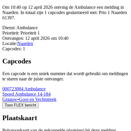
Om 10:40 op 12 april 2026 ontving de Ambulance een melding in
Naarden. In totaal zijn 1 capcodes gealarmeerd met: Prio 1 Naarden
61397.
Dienst:
Ambulance
Prioriteit:
Prioriteit 1
Ontvangen:
12 april 2026 om 10:40
Locatie:
Naarden
Capcodes:
1
Capcodes
Een capcode is een uniek nummer dat wordt gebruikt om meldingen
te sturen naar de juiste ontvanger.
000723084
Ambulance
Spoed Ambulance 14-184
Graauw
•
Gooi en Vechtstreek
Toon FLEX bericht
Plaatskaart
Polygoonkaart van de gekoppelde plaats(en) bij deze melding.