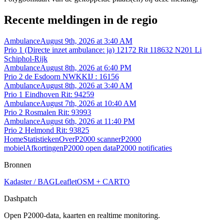
Recente meldingen in de regio
Ambulance
August 9th, 2026 at 3:40 AM
Prio 1 (Directe inzet ambulance: ja) 12172 Rit 118632 N201 Li
Schiphol-Rijk
Ambulance
August 8th, 2026 at 6:40 PM
Prio 2 de Esdoorn NWKKIJ : 16156
Ambulance
August 8th, 2026 at 3:40 AM
Prio 1 Eindhoven Rit: 94259
Ambulance
August 7th, 2026 at 10:40 AM
Prio 2 Rosmalen Rit: 93993
Ambulance
August 6th, 2026 at 11:40 PM
Prio 2 Helmond Rit: 93825
Home
Statistieken
Over
P2000 scanner
P2000
mobiel
Afkortingen
P2000 open data
P2000 notificaties
Bronnen
Kadaster / BAG
Leaflet
OSM + CARTO
Dashpatch
Open P2000-data, kaarten en realtime monitoring.