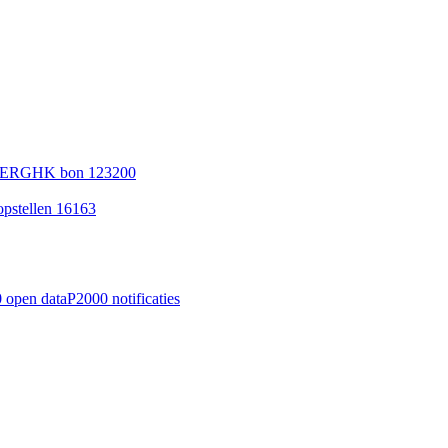
 BERGHK bon 123200
pstellen 16163
 open data
P2000 notificaties