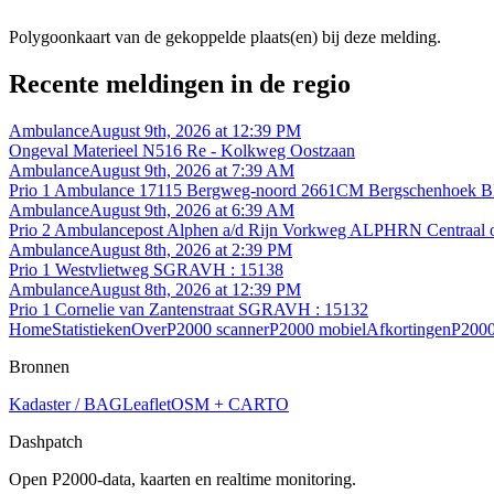
Polygoonkaart van de gekoppelde plaats(en) bij deze melding.
Recente meldingen in de regio
Ambulance
August 9th, 2026 at 12:39 PM
Ongeval Materieel N516 Re - Kolkweg Oostzaan
Ambulance
August 9th, 2026 at 7:39 AM
Prio 1 Ambulance 17115 Bergweg-noord 2661CM Bergschenhoek
Ambulance
August 9th, 2026 at 6:39 AM
Prio 2 Ambulancepost Alphen a/d Rijn Vorkweg ALPHRN Centraal o
Ambulance
August 8th, 2026 at 2:39 PM
Prio 1 Westvlietweg SGRAVH : 15138
Ambulance
August 8th, 2026 at 12:39 PM
Prio 1 Cornelie van Zantenstraat SGRAVH : 15132
Home
Statistieken
Over
P2000 scanner
P2000 mobiel
Afkortingen
P2000
Bronnen
Kadaster / BAG
Leaflet
OSM + CARTO
Dashpatch
Open P2000-data, kaarten en realtime monitoring.