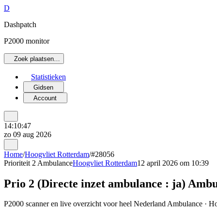
D
Dashpatch
P2000 monitor
Zoek plaatsen…
Statistieken
Gidsen
Account
14:10:47
zo 09 aug 2026
Home
/
Hoogvliet Rotterdam
/
#28056
Prioriteit 2
Ambulance
Hoogvliet Rotterdam
12 april 2026 om 10:39
Prio 2 (Directe inzet ambulance : ja) 
P2000 scanner en live overzicht voor heel Nederland Ambulance · Hoo