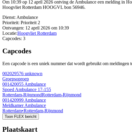
Om 10:39 op 12 april 2026 ontving de Ambulance een melding in Hoo
Hoogvliet Rotterdam HOOGVL bon 56946.
Dienst:
Ambulance
Prioriteit:
Prioriteit 2
Ontvangen:
12 april 2026 om 10:39
Locatie:
Hoogvliet Rotterdam
Capcodes:
3
Capcodes
Een capcode is een uniek nummer dat wordt gebruikt om meldingen te 
002029576
unknown
Groepsoproep
001420055
Ambulance
Spoed Ambulance 17-155
Rotterdam-Rijnmond
Rotterdam-Rijnmond
001420999
Ambulance
Meldkamer Ambulance
Rotterdam
•
Rotterdam-Rijnmond
Toon FLEX bericht
Plaatskaart