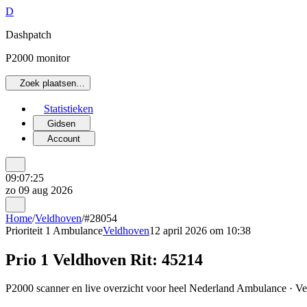
D
Dashpatch
P2000 monitor
Zoek plaatsen…
Statistieken
Gidsen
Account
09:07:25
zo 09 aug 2026
Home
/
Veldhoven
/
#28054
Prioriteit 1
Ambulance
Veldhoven
12 april 2026 om 10:38
Prio 1 Veldhoven Rit: 45214
P2000 scanner en live overzicht voor heel Nederland Ambulance · Vel