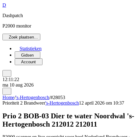
D
Dashpatch
P2000 monitor
Zoek plaatsen…
Statistieken
Gidsen
Account
12:11:22
ma 10 aug 2026
Home
/
's-Hertogenbosch
/
#28053
Prioriteit 2
Brandweer
's-Hertogenbosch
12 april 2026 om 10:37
Prio 2 BOB-03 Dier te water Noordwal 's-
Hertogenbosch 212012 212011
P2000 scanner en live overzicht voor heel Nederland Brandweer ·