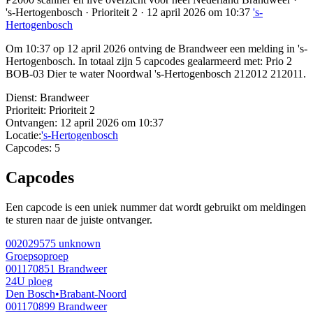
's-Hertogenbosch · Prioriteit 2 · 12 april 2026 om 10:37
's-
Hertogenbosch
Om 10:37 op 12 april 2026 ontving de Brandweer een melding in 's-
Hertogenbosch. In totaal zijn 5 capcodes gealarmeerd met: Prio 2
BOB-03 Dier te water Noordwal 's-Hertogenbosch 212012 212011.
Dienst:
Brandweer
Prioriteit:
Prioriteit 2
Ontvangen:
12 april 2026 om 10:37
Locatie:
's-Hertogenbosch
Capcodes:
5
Capcodes
Een capcode is een uniek nummer dat wordt gebruikt om meldingen
te sturen naar de juiste ontvanger.
002029575
unknown
Groepsoproep
001170851
Brandweer
24U ploeg
Den Bosch
•
Brabant-Noord
001170899
Brandweer