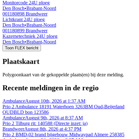
Monitorcode 24U ploeg
Den Bosch
•
Brabant-Noord
001180898
Brandweer
Lichtkrant 24U ploeg
Den Bosch
•
Brabant-Noord
001180899
Brandweer
Kazernetechniek 24U ploeg
Den Bosch
•
Brabant-Noord
Toon FLEX bericht
Plaatskaart
Polygoonkaart van de gekoppelde plaats(en) bij deze melding.
Recente meldingen in de regio
Ambulance
August 10th, 2026 at 1:37 AM
Prio 2 Ambulance 18191 Waterhoen 3263BM Oud-Beijerland
OUDBLD bon 123586
Ambulance
August 9th, 2026 at 8:37 AM
Prio 2 Tilburg rit: 140588 (Directe inzet: ja)
Brandweer
August 8th, 2026 at 4:37 PM
Prio 2 BMD-02 brand bijgebouw Midwaypad Almere 258385