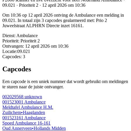
09.021 · Prioriteit 2 · 12 april 2026 om 10:36
Om 10:36 op 12 april 2026 ontving de Ambulance een melding in
09.021. In totaal zijn 3 capcodes gealarmeerd met: Prio 2
Juweelstraat ALPHRN Directe inzet 16161.
Dienst:
Ambulance
Prioriteit:
Prioriteit 2
Ontvangen:
12 april 2026 om 10:36
Locatie:
09.021
Capcodes:
3
Capcodes
Een capcode is een uniek nummer dat wordt gebruikt om meldingen
te sturen naar de juiste ontvanger.
002029568
unknown
001523001
Ambulance
Meldtafel Ambulance H.M.
Zuilichem
•
Haaglanden
001523161
Ambulance
Spoed Ambulance 16-161
Oud Annerveen
•
Hollands Midden