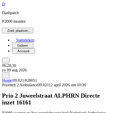
D
Dashpatch
P2000 monitor
Zoek plaatsen…
Statistieken
Gidsen
Account
06:28:30
zo 09 aug 2026
Home
/
09.021
/
#28051
Prioriteit 2
Ambulance
09.021
12 april 2026 om 10:36
Prio 2 Juweelstraat ALPHRN Directe
inzet 16161
P2000 scanner en live overzicht voor heel Nederland Ambulance ·