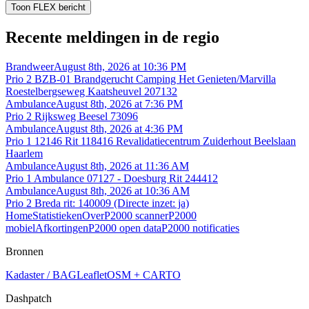
Toon FLEX bericht
Recente meldingen in de regio
Brandweer
August 8th, 2026 at 10:36 PM
Prio 2 BZB-01 Brandgerucht Camping Het Genieten/Marvilla
Roestelbergseweg Kaatsheuvel 207132
Ambulance
August 8th, 2026 at 7:36 PM
Prio 2 Rijksweg Beesel 73096
Ambulance
August 8th, 2026 at 4:36 PM
Prio 1 12146 Rit 118416 Revalidatiecentrum Zuiderhout Beelslaan
Haarlem
Ambulance
August 8th, 2026 at 11:36 AM
Prio 1 Ambulance 07127 - Doesburg Rit 244412
Ambulance
August 8th, 2026 at 10:36 AM
Prio 2 Breda rit: 140009 (Directe inzet: ja)
Home
Statistieken
Over
P2000 scanner
P2000
mobiel
Afkortingen
P2000 open data
P2000 notificaties
Bronnen
Kadaster / BAG
Leaflet
OSM + CARTO
Dashpatch