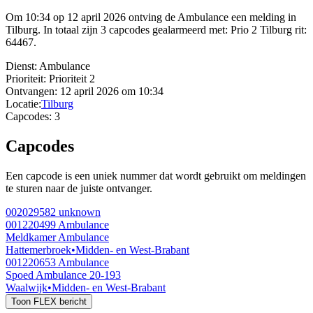
Om 10:34 op 12 april 2026 ontving de Ambulance een melding in
Tilburg. In totaal zijn 3 capcodes gealarmeerd met: Prio 2 Tilburg rit:
64467.
Dienst:
Ambulance
Prioriteit:
Prioriteit 2
Ontvangen:
12 april 2026 om 10:34
Locatie:
Tilburg
Capcodes:
3
Capcodes
Een capcode is een uniek nummer dat wordt gebruikt om meldingen
te sturen naar de juiste ontvanger.
002029582
unknown
001220499
Ambulance
Meldkamer Ambulance
Hattemerbroek
•
Midden- en West-Brabant
001220653
Ambulance
Spoed Ambulance 20-193
Waalwijk
•
Midden- en West-Brabant
Toon FLEX bericht