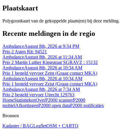
Plaatskaart
Polygoonkaart van de gekoppelde plaats(en) bij deze melding.
Recente meldingen in de regio
Ambulance
August 8th, 2026 at 9:34 PM
Prio 2 Asten Rit: 94521
Ambulance
August 8th, 2026 at 11:34 AM
Prio 2 Martin Luther Kingstraat SGRAVZ : 15132
Ambulance
August 8th, 2026 at 10:34 AM
Prio 1 besteld vervoer Zeist (Graag contact MKA)
Ambulance
August 8th, 2026 at 10:34 AM
Prio 1 besteld vervoer Zeist (Graag contact MKA)
Ambulance
August 8th, 2026 at 7:34 AM
Prio 2 besteld vervoer Utrecht 129763
Home
Statistieken
Over
P2000 scanner
P2000
mobiel
Afkortingen
P2000 open data
P2000 notificaties
Bronnen
Kadaster / BAG
Leaflet
OSM + CARTO