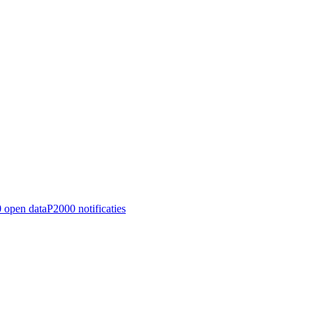
 open data
P2000 notificaties