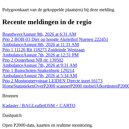
Polygoonkaart van de gekoppelde plaats(en) bij deze melding.
Recente meldingen in de regio
Brandweer
August 9th, 2026 at 6:31 AM
Prio 2 BOB-03 Dier op hoogte Akeleihof Nuenen 222451
Ambulance
August 8th, 2026 at 11:31 AM
Prio 1 11126 Rit 118273 Zuideinde Westzaan
Ambulance
August 7th, 2026 at 12:31 PM
Prio 2 Oosterhout NB rit: 139502
Ambulance
August 7th, 2026 at 9:31 AM
Prio 1 Bunschoten-Spakenburg 129214
Ambulance
August 7th, 2026 at 5:34 AM
Prio 2 Montgomerystraat LEIDEN Directe inzet 16173
Home
Statistieken
Over
P2000 scanner
P2000 mobiel
Afkortingen
P2000
Bronnen
Kadaster / BAG
Leaflet
OSM + CARTO
Dashpatch
Open P2000-data, kaarten en realtime monitoring.