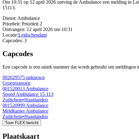
Om 10:31 op 12 april 2026 ontving de Ambulance een melding in Le
15113.
Dienst:
Ambulance
Prioriteit:
Prioriteit 2
Ontvangen:
12 april 2026 om 10:31
Locatie:
Leidschendam
Capcodes:
3
Capcodes
Een capcode is een uniek nummer dat wordt gebruikt om meldingen te 
002029575
unknown
Groepsoproep
001520013
Ambulance
Spoed Ambulance 15-113
Zuilichem
•
Haaglanden
001520999
Ambulance
Meldkamer Ambulance
Zuilichem
•
Haaglanden
Toon FLEX bericht
Plaatskaart