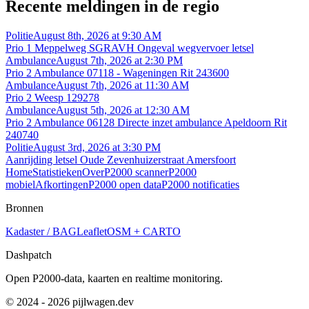
Recente meldingen in de regio
Politie
August 8th, 2026 at 9:30 AM
Prio 1 Meppelweg SGRAVH Ongeval wegvervoer letsel
Ambulance
August 7th, 2026 at 2:30 PM
Prio 2 Ambulance 07118 - Wageningen Rit 243600
Ambulance
August 7th, 2026 at 11:30 AM
Prio 2 Weesp 129278
Ambulance
August 5th, 2026 at 12:30 AM
Prio 2 Ambulance 06128 Directe inzet ambulance Apeldoorn Rit
240740
Politie
August 3rd, 2026 at 3:30 PM
Aanrijding letsel Oude Zevenhuizerstraat Amersfoort
Home
Statistieken
Over
P2000 scanner
P2000
mobiel
Afkortingen
P2000 open data
P2000 notificaties
Bronnen
Kadaster / BAG
Leaflet
OSM + CARTO
Dashpatch
Open P2000-data, kaarten en realtime monitoring.
© 2024 - 2026 pijlwagen.dev