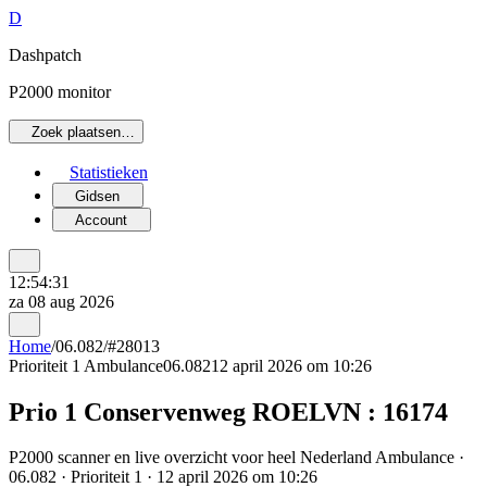
D
Dashpatch
P2000 monitor
Zoek plaatsen…
Statistieken
Gidsen
Account
12:54:31
za 08 aug 2026
Home
/
06.082
/
#28013
Prioriteit 1
Ambulance
06.082
12 april 2026 om 10:26
Prio 1 Conservenweg ROELVN : 16174
P2000 scanner en live overzicht voor heel Nederland Ambulance ·
06.082 · Prioriteit 1 · 12 april 2026 om 10:26