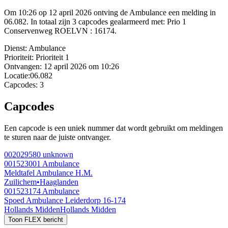
Om 10:26 op 12 april 2026 ontving de Ambulance een melding in
06.082. In totaal zijn 3 capcodes gealarmeerd met: Prio 1
Conservenweg ROELVN : 16174.
Dienst:
Ambulance
Prioriteit:
Prioriteit 1
Ontvangen:
12 april 2026 om 10:26
Locatie:
06.082
Capcodes:
3
Capcodes
Een capcode is een uniek nummer dat wordt gebruikt om meldingen
te sturen naar de juiste ontvanger.
002029580
unknown
001523001
Ambulance
Meldtafel Ambulance H.M.
Zuilichem
•
Haaglanden
001523174
Ambulance
Spoed Ambulance Leiderdorp 16-174
Hollands Midden
Hollands Midden
Toon FLEX bericht