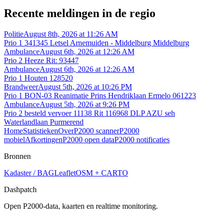
Recente meldingen in de regio
Politie
August 8th, 2026 at 11:26 AM
Prio 1 341345 Letsel Arnemuiden - Middelburg Middelburg
Ambulance
August 6th, 2026 at 12:26 AM
Prio 2 Heeze Rit: 93447
Ambulance
August 6th, 2026 at 12:26 AM
Prio 1 Houten 128520
Brandweer
August 5th, 2026 at 10:26 PM
Prio 1 BON-03 Reanimatie Prins Hendriklaan Ermelo 061223
Ambulance
August 5th, 2026 at 9:26 PM
Prio 2 besteld vervoer 11138 Rit 116968 DLP AZU seh
Waterlandlaan Purmerend
Home
Statistieken
Over
P2000 scanner
P2000
mobiel
Afkortingen
P2000 open data
P2000 notificaties
Bronnen
Kadaster / BAG
Leaflet
OSM + CARTO
Dashpatch
Open P2000-data, kaarten en realtime monitoring.