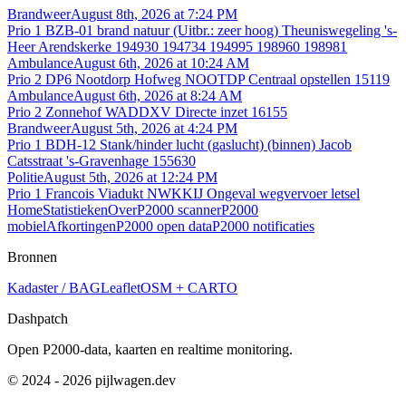
Brandweer
August 8th, 2026 at 7:24 PM
Prio 1 BZB-01 brand natuur (Uitbr.: zeer hoog) Theuniswegeling 's-
Heer Arendskerke 194930 194734 194995 198960 198981
Ambulance
August 6th, 2026 at 10:24 AM
Prio 2 DP6 Nootdorp Hofweg NOOTDP Centraal opstellen 15119
Ambulance
August 6th, 2026 at 8:24 AM
Prio 2 Zonnehof WADDXV Directe inzet 16155
Brandweer
August 5th, 2026 at 4:24 PM
Prio 1 BDH-12 Stank/hinder lucht (gaslucht) (binnen) Jacob
Catsstraat 's-Gravenhage 155630
Politie
August 5th, 2026 at 12:24 PM
Prio 1 Francois Viadukt NWKKIJ Ongeval wegvervoer letsel
Home
Statistieken
Over
P2000 scanner
P2000
mobiel
Afkortingen
P2000 open data
P2000 notificaties
Bronnen
Kadaster / BAG
Leaflet
OSM + CARTO
Dashpatch
Open P2000-data, kaarten en realtime monitoring.
© 2024 - 2026 pijlwagen.dev