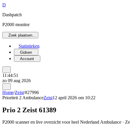
D
Dashpatch
P2000 monitor
Zoek plaatsen…
Statistieken
Gidsen
Account
11:44:51
zo 09 aug 2026
Home
/
Zeist
/
#27996
Prioriteit 2
Ambulance
Zeist
12 april 2026 om 10:22
Prio 2 Zeist 61389
P2000 scanner en live overzicht voor heel Nederland Ambulance · Zeis