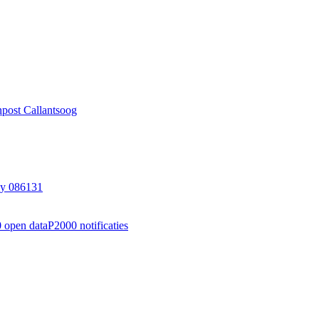
npost Callantsoog
oy 086131
 open data
P2000 notificaties