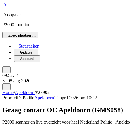
D
Dashpatch
P2000 monitor
Zoek plaatsen…
Statistieken
Gidsen
Account
09:52:14
za 08 aug 2026
Home
/
Apeldoorn
/
#27992
Prioriteit 3
Politie
Apeldoorn
12 april 2026 om 10:22
Graag contact OC Apeldoorn (GMS058)
P2000 scanner en live overzicht voor heel Nederland Politie · Apeldoo