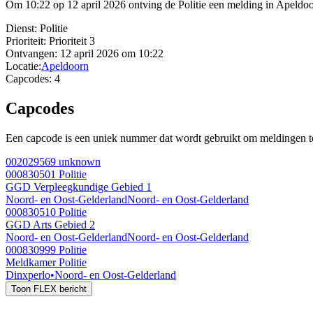
Om 10:22 op 12 april 2026 ontving de Politie een melding in Apeldo
Dienst:
Politie
Prioriteit:
Prioriteit 3
Ontvangen:
12 april 2026 om 10:22
Locatie:
Apeldoorn
Capcodes:
4
Capcodes
Een capcode is een uniek nummer dat wordt gebruikt om meldingen te 
002029569
unknown
000830501
Politie
GGD Verpleegkundige Gebied 1
Noord- en Oost-Gelderland
Noord- en Oost-Gelderland
000830510
Politie
GGD Arts Gebied 2
Noord- en Oost-Gelderland
Noord- en Oost-Gelderland
000830999
Politie
Meldkamer Politie
Dinxperlo
•
Noord- en Oost-Gelderland
Toon FLEX bericht