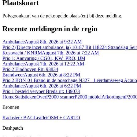
Plaatskaart
Polygoonkaart van de gekoppelde plaats(en) bij deze melding.
Recente meldingen in de regio
Ambulance
August 8th, 2026 at 9:22 AM
Prio 2 (Directe inzet ambulance: ja) 10187 Rit 118224 Strandslag Sei
Kustwacht / KNRM
August 7th, 2026 at 7:22 AM
Prio 1: Aanvaring / CG01, KW_PRO, IJM
Ambulance
August 7th, 2026 at 12:22 AM
Prio 2 Eindhoven Rit: 93834
Brandweer
August 6th, 2026 at 8:22 PM
Prio 2 BON-01 Brand in de bosschage N327 - Leerdamseweg Acqu
Ambulance
August 6th, 2026 at 6:22 PM
Prio 1 besteld vervoer Breda rit: 139073
Home
Statistieken
Over
P2000 scanner
P2000 mobiel
Afkortingen
P2000
Bronnen
Kadaster / BAG
Leaflet
OSM + CARTO
Dashpatch