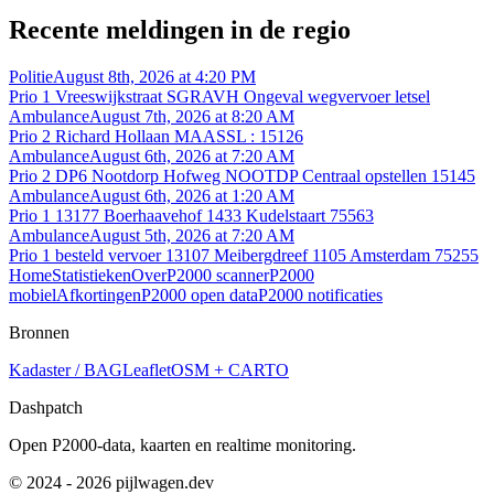
Recente meldingen in de regio
Politie
August 8th, 2026 at 4:20 PM
Prio 1 Vreeswijkstraat SGRAVH Ongeval wegvervoer letsel
Ambulance
August 7th, 2026 at 8:20 AM
Prio 2 Richard Hollaan MAASSL : 15126
Ambulance
August 6th, 2026 at 7:20 AM
Prio 2 DP6 Nootdorp Hofweg NOOTDP Centraal opstellen 15145
Ambulance
August 6th, 2026 at 1:20 AM
Prio 1 13177 Boerhaavehof 1433 Kudelstaart 75563
Ambulance
August 5th, 2026 at 7:20 AM
Prio 1 besteld vervoer 13107 Meibergdreef 1105 Amsterdam 75255
Home
Statistieken
Over
P2000 scanner
P2000
mobiel
Afkortingen
P2000 open data
P2000 notificaties
Bronnen
Kadaster / BAG
Leaflet
OSM + CARTO
Dashpatch
Open P2000-data, kaarten en realtime monitoring.
© 2024 - 2026 pijlwagen.dev