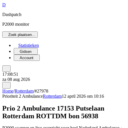
D
Dashpatch
P2000 monitor
Zoek plaatsen…
Statistieken
Gidsen
Account
17:08:51
za 08 aug 2026
Home
/
Rotterdam
/
#27978
Prioriteit 2
Ambulance
Rotterdam
12 april 2026 om 10:16
Prio 2 Ambulance 17153 Putselaan
Rotterdam ROTTDM bon 56938
P2000 scanner en live overzicht voor heel Nederland Ambulance ·