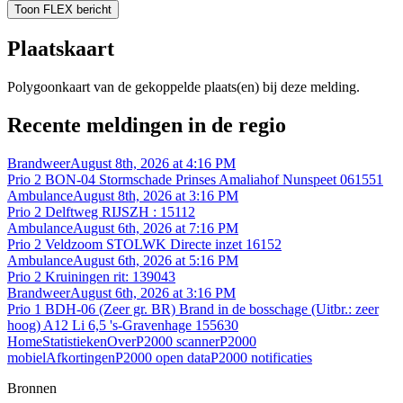
Toon FLEX bericht
Plaatskaart
Polygoonkaart van de gekoppelde plaats(en) bij deze melding.
Recente meldingen in de regio
Brandweer
August 8th, 2026 at 4:16 PM
Prio 2 BON-04 Stormschade Prinses Amaliahof Nunspeet 061551
Ambulance
August 8th, 2026 at 3:16 PM
Prio 2 Delftweg RIJSZH : 15112
Ambulance
August 6th, 2026 at 7:16 PM
Prio 2 Veldzoom STOLWK Directe inzet 16152
Ambulance
August 6th, 2026 at 5:16 PM
Prio 2 Kruiningen rit: 139043
Brandweer
August 6th, 2026 at 3:16 PM
Prio 1 BDH-06 (Zeer gr. BR) Brand in de bosschage (Uitbr.: zeer
hoog) A12 Li 6,5 's-Gravenhage 155630
Home
Statistieken
Over
P2000 scanner
P2000
mobiel
Afkortingen
P2000 open data
P2000 notificaties
Bronnen