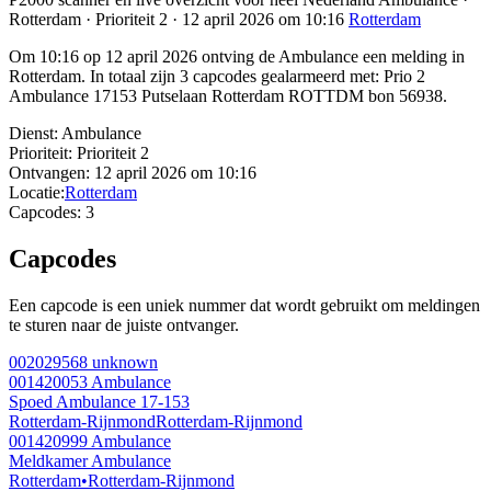
Rotterdam · Prioriteit 2 · 12 april 2026 om 10:16
Rotterdam
Om 10:16 op 12 april 2026 ontving de Ambulance een melding in
Rotterdam. In totaal zijn 3 capcodes gealarmeerd met: Prio 2
Ambulance 17153 Putselaan Rotterdam ROTTDM bon 56938.
Dienst:
Ambulance
Prioriteit:
Prioriteit 2
Ontvangen:
12 april 2026 om 10:16
Locatie:
Rotterdam
Capcodes:
3
Capcodes
Een capcode is een uniek nummer dat wordt gebruikt om meldingen
te sturen naar de juiste ontvanger.
002029568
unknown
001420053
Ambulance
Spoed Ambulance 17-153
Rotterdam-Rijnmond
Rotterdam-Rijnmond
001420999
Ambulance
Meldkamer Ambulance
Rotterdam
•
Rotterdam-Rijnmond