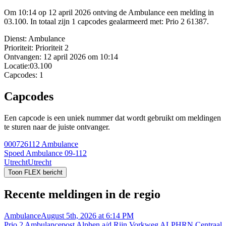
Om 10:14 op 12 april 2026 ontving de Ambulance een melding in
03.100. In totaal zijn 1 capcodes gealarmeerd met: Prio 2 61387.
Dienst:
Ambulance
Prioriteit:
Prioriteit 2
Ontvangen:
12 april 2026 om 10:14
Locatie:
03.100
Capcodes:
1
Capcodes
Een capcode is een uniek nummer dat wordt gebruikt om meldingen
te sturen naar de juiste ontvanger.
000726112
Ambulance
Spoed Ambulance 09-112
Utrecht
Utrecht
Toon FLEX bericht
Recente meldingen in de regio
Ambulance
August 5th, 2026 at 6:14 PM
Prio 2 Ambulancepost Alphen a/d Rijn Vorkweg ALPHRN Centraal