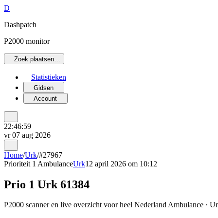
D
Dashpatch
P2000 monitor
Zoek plaatsen…
Statistieken
Gidsen
Account
22:46:59
vr 07 aug 2026
Home
/
Urk
/
#27967
Prioriteit 1
Ambulance
Urk
12 april 2026 om 10:12
Prio 1 Urk 61384
P2000 scanner en live overzicht voor heel Nederland Ambulance · Urk 