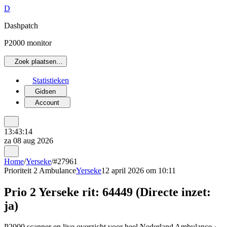
D
Dashpatch
P2000 monitor
Zoek plaatsen…
Statistieken
Gidsen
Account
13:43:14
za 08 aug 2026
Home
/
Yerseke
/
#27961
Prioriteit 2
Ambulance
Yerseke
12 april 2026 om 10:11
Prio 2 Yerseke rit: 64449 (Directe inzet:
ja)
P2000 scanner en live overzicht voor heel Nederland Ambulance ·