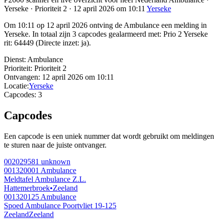
Yerseke · Prioriteit 2 · 12 april 2026 om 10:11
Yerseke
Om 10:11 op 12 april 2026 ontving de Ambulance een melding in
Yerseke. In totaal zijn 3 capcodes gealarmeerd met: Prio 2 Yerseke
rit: 64449 (Directe inzet: ja).
Dienst:
Ambulance
Prioriteit:
Prioriteit 2
Ontvangen:
12 april 2026 om 10:11
Locatie:
Yerseke
Capcodes:
3
Capcodes
Een capcode is een uniek nummer dat wordt gebruikt om meldingen
te sturen naar de juiste ontvanger.
002029581
unknown
001320001
Ambulance
Meldtafel Ambulance Z.L.
Hattemerbroek
•
Zeeland
001320125
Ambulance
Spoed Ambulance Poortvliet 19-125
Zeeland
Zeeland