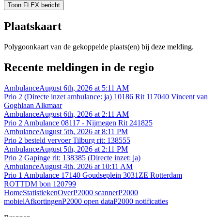
Toon FLEX bericht
Plaatskaart
Polygoonkaart van de gekoppelde plaats(en) bij deze melding.
Recente meldingen in de regio
Ambulance
August 6th, 2026 at 5:11 AM
Prio 2 (Directe inzet ambulance: ja) 10186 Rit 117040 Vincent van
Goghlaan Alkmaar
Ambulance
August 6th, 2026 at 2:11 AM
Prio 2 Ambulance 08117 - Nijmegen Rit 241825
Ambulance
August 5th, 2026 at 8:11 PM
Prio 2 besteld vervoer Tilburg rit: 138555
Ambulance
August 5th, 2026 at 2:11 PM
Prio 2 Gapinge rit: 138385 (Directe inzet: ja)
Ambulance
August 4th, 2026 at 10:11 AM
Prio 1 Ambulance 17140 Goudseplein 3031ZE Rotterdam
ROTTDM bon 120799
Home
Statistieken
Over
P2000 scanner
P2000
mobiel
Afkortingen
P2000 open data
P2000 notificaties