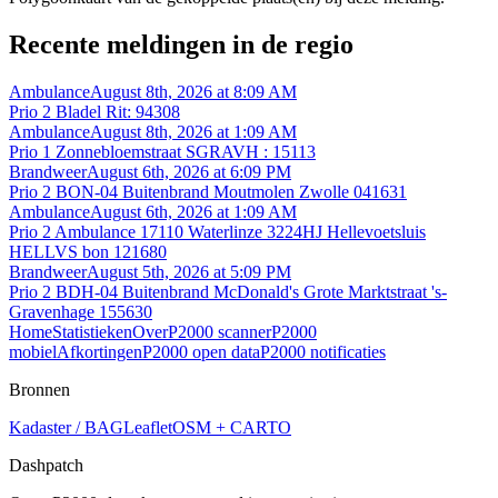
Recente meldingen in de regio
Ambulance
August 8th, 2026 at 8:09 AM
Prio 2 Bladel Rit: 94308
Ambulance
August 8th, 2026 at 1:09 AM
Prio 1 Zonnebloemstraat SGRAVH : 15113
Brandweer
August 6th, 2026 at 6:09 PM
Prio 2 BON-04 Buitenbrand Moutmolen Zwolle 041631
Ambulance
August 6th, 2026 at 1:09 AM
Prio 2 Ambulance 17110 Waterlinze 3224HJ Hellevoetsluis
HELLVS bon 121680
Brandweer
August 5th, 2026 at 5:09 PM
Prio 2 BDH-04 Buitenbrand McDonald's Grote Marktstraat 's-
Gravenhage 155630
Home
Statistieken
Over
P2000 scanner
P2000
mobiel
Afkortingen
P2000 open data
P2000 notificaties
Bronnen
Kadaster / BAG
Leaflet
OSM + CARTO
Dashpatch