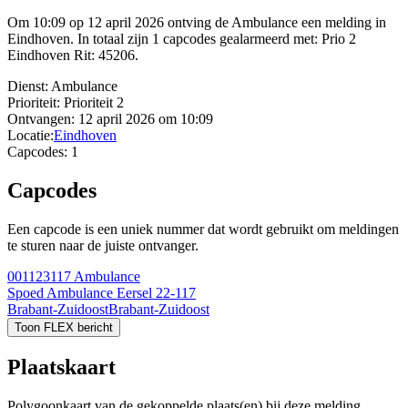
Om 10:09 op 12 april 2026 ontving de Ambulance een melding in
Eindhoven. In totaal zijn 1 capcodes gealarmeerd met: Prio 2
Eindhoven Rit: 45206.
Dienst:
Ambulance
Prioriteit:
Prioriteit 2
Ontvangen:
12 april 2026 om 10:09
Locatie:
Eindhoven
Capcodes:
1
Capcodes
Een capcode is een uniek nummer dat wordt gebruikt om meldingen
te sturen naar de juiste ontvanger.
001123117
Ambulance
Spoed Ambulance Eersel 22-117
Brabant-Zuidoost
Brabant-Zuidoost
Toon FLEX bericht
Plaatskaart
Polygoonkaart van de gekoppelde plaats(en) bij deze melding.