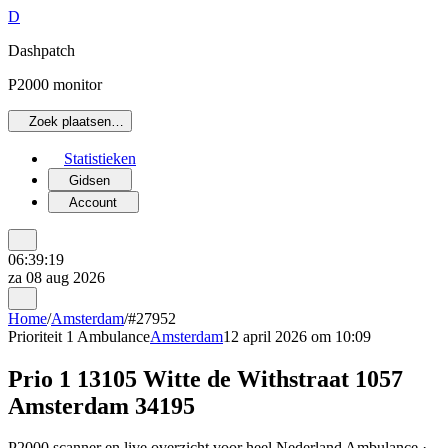
D
Dashpatch
P2000 monitor
Zoek plaatsen…
Statistieken
Gidsen
Account
06:39:19
za 08 aug 2026
Home
/
Amsterdam
/
#27952
Prioriteit 1
Ambulance
Amsterdam
12 april 2026 om 10:09
Prio 1 13105 Witte de Withstraat 1057
Amsterdam 34195
P2000 scanner en live overzicht voor heel Nederland Ambulance ·