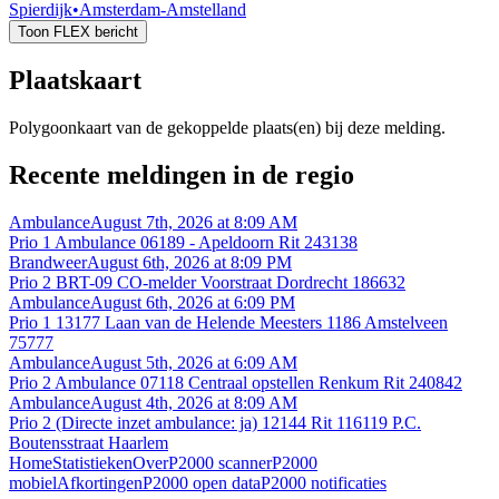
Spierdijk
•
Amsterdam-Amstelland
Toon FLEX bericht
Plaatskaart
Polygoonkaart van de gekoppelde plaats(en) bij deze melding.
Recente meldingen in de regio
Ambulance
August 7th, 2026 at 8:09 AM
Prio 1 Ambulance 06189 - Apeldoorn Rit 243138
Brandweer
August 6th, 2026 at 8:09 PM
Prio 2 BRT-09 CO-melder Voorstraat Dordrecht 186632
Ambulance
August 6th, 2026 at 6:09 PM
Prio 1 13177 Laan van de Helende Meesters 1186 Amstelveen
75777
Ambulance
August 5th, 2026 at 6:09 AM
Prio 2 Ambulance 07118 Centraal opstellen Renkum Rit 240842
Ambulance
August 4th, 2026 at 8:09 AM
Prio 2 (Directe inzet ambulance: ja) 12144 Rit 116119 P.C.
Boutensstraat Haarlem
Home
Statistieken
Over
P2000 scanner
P2000
mobiel
Afkortingen
P2000 open data
P2000 notificaties