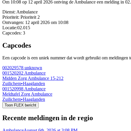
Om 10:08 op 12 april 2026 ontving de Ambulance een melding in 02.0
Dienst:
Ambulance
Prioriteit:
Prioriteit 2
Ontvangen:
12 april 2026 om 10:08
Locatie:
02.015
Capcodes:
3
Capcodes
Een capcode is een uniek nummer dat wordt gebruikt om meldingen te 
002029578
unknown
001520202
Ambulance
Midden Zorg Ambulance 15-212
Zuilichem
•
Haaglanden
001520998
Ambulance
Meldtafel Zorg Ambulance
Zuilichem
•
Haaglanden
Toon FLEX bericht
Recente meldingen in de regio
Ambulance
August 6th, 2026 at 3:08 PM