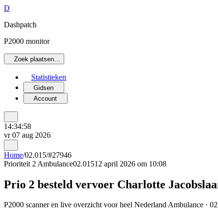
D
Dashpatch
P2000 monitor
Zoek plaatsen…
Statistieken
Gidsen
Account
14:34:58
vr 07 aug 2026
Home
/
02.015
/
#27946
Prioriteit 2
Ambulance
02.015
12 april 2026 om 10:08
Prio 2 besteld vervoer Charlotte Jacobsl
P2000 scanner en live overzicht voor heel Nederland Ambulance · 02.0