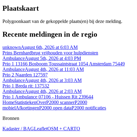
Plaatskaart
Polygoonkaart van de gekoppelde plaats(en) bij deze melding.
Recente meldingen in de regio
unknown
August 6th, 2026 at 6:03 AM
Prins Bernhardbrug vrijhouden voor hulpdiensten
Ambulance
August 5th, 2026 at 4:03 PM
Prio 1 13166 Bosboom Toussaintstraat 1054 Amsterdam 75449
Ambulance
August 4th, 2026 at 11:03 AM
Prio 2 Naarden 127597
Ambulance
August 4th, 2026 at 3:03 AM
Prio 1 Breda rit: 137532
Ambulance
August 4th, 2026 at 2:03 AM
Prio 1 Ambulance 07106 - Huissen Rit 239644
Home
Statistieken
Over
P2000 scanner
P2000
mobiel
Afkortingen
P2000 open data
P2000 notificaties
Bronnen
Kadaster / BAG
Leaflet
OSM + CARTO