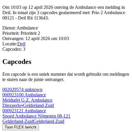
Om 10:03 op 12 april 2026 ontving de Ambulance een melding in
Deil. In totaal zijn 3 capcodes gealarmeerd met: Prio 2 Ambulance
08121 - Deil Rit 113643.
Dienst:
Ambulance
Prioriteit:
Prioriteit 2
Ontvangen:
12 april 2026 om 10:03
Locatie:
Deil
Capcodes:
3
Capcodes
Een capcode is een uniek nummer dat wordt gebruikt om meldingen
te sturen naar de juiste ontvanger.
002029574
unknown
000923100
Ambulance
Meldtafel G.Z. Ambulance
Dinxperlo
•
Gelderland-Zuid
000923121
Ambulance
Spoed Ambulance Nijmegen 08-121
Gelderland-Zuid
Gelderland-Zuid
Toon FLEX bericht