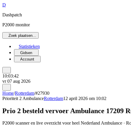
D
Dashpatch
P2000 monitor
Zoek plaatsen…
Statistieken
Gidsen
Account
10:03:42
vr 07 aug 2026
Home
/
Rotterdam
/
#27930
Prioriteit 2
Ambulance
Rotterdam
12 april 2026 om 10:02
Prio 2 besteld vervoer Ambulance 1720
P2000 scanner en live overzicht voor heel Nederland Ambulance · Rot