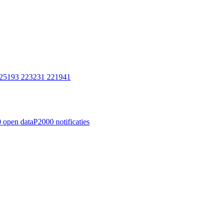
 225193 223231 221941
 open data
P2000 notificaties