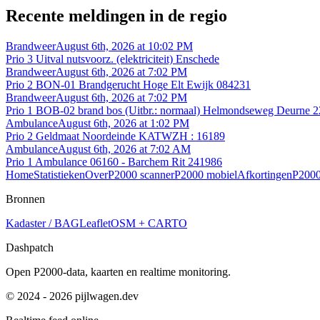
Recente meldingen in de regio
Brandweer
August 6th, 2026 at 10:02 PM
Prio 3 Uitval nutsvoorz. (elektriciteit) Enschede
Brandweer
August 6th, 2026 at 7:02 PM
Prio 2 BON-01 Brandgerucht Hoge Elt Ewijk 084231
Brandweer
August 6th, 2026 at 7:02 PM
Prio 1 BOB-02 brand bos (Uitbr.: normaal) Helmondseweg Deurne
Ambulance
August 6th, 2026 at 1:02 PM
Prio 2 Geldmaat Noordeinde KATWZH : 16189
Ambulance
August 6th, 2026 at 7:02 AM
Prio 1 Ambulance 06160 - Barchem Rit 241986
Home
Statistieken
Over
P2000 scanner
P2000 mobiel
Afkortingen
P2000
Bronnen
Kadaster / BAG
Leaflet
OSM + CARTO
Dashpatch
Open P2000-data, kaarten en realtime monitoring.
© 2024 - 2026 pijlwagen.dev