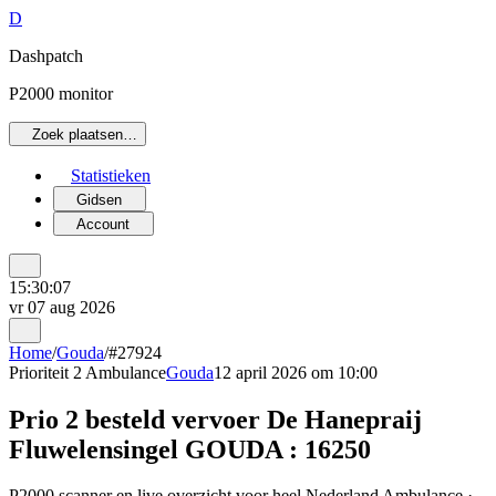
D
Dashpatch
P2000 monitor
Zoek plaatsen…
Statistieken
Gidsen
Account
15:30:07
vr 07 aug 2026
Home
/
Gouda
/
#27924
Prioriteit 2
Ambulance
Gouda
12 april 2026 om 10:00
Prio 2 besteld vervoer De Hanepraij
Fluwelensingel GOUDA : 16250
P2000 scanner en live overzicht voor heel Nederland Ambulance ·