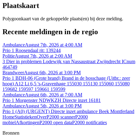
Plaatskaart
Polygoonkaart van de gekoppelde plaats(en) bij deze melding.
Recente meldingen in de regio
Ambulance
August 7th, 2026 at 4:00 AM
Prio 1 Roosendaal rit: 139244
Politie
August 7th, 2026 at 2:00 AM
3 Dier in problemen Lodewijk van Nassaustraat Zwijndrecht ICnum
464749
Brandweer
August 6th, 2026 at 3:00 PM
Prio 1 BDH-06 (Grote brand) Brand in de bosschage (Uitbr.: zeer
hoog) A12 Li 6,5 's-Gravenhage 155030 155130 155060 155080
159682 159597 159661 159599
Ambulance
August 6th, 2026 at 7:00 AM
Prio 1 Morgenster NDWKZH Directe inzet 16181
Ambulance
August 5th, 2026 at 3:00 PM
Prio 1 (A0) (URGENT) Directe inzet ambulance Beek Montferland
Home
Statistieken
Over
P2000 scanner
P2000
mobiel
Afkortingen
P2000 open data
P2000 notificaties
Bronnen