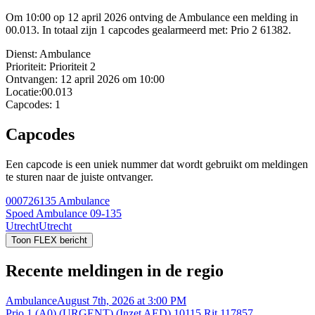
Om 10:00 op 12 april 2026 ontving de Ambulance een melding in
00.013. In totaal zijn 1 capcodes gealarmeerd met: Prio 2 61382.
Dienst:
Ambulance
Prioriteit:
Prioriteit 2
Ontvangen:
12 april 2026 om 10:00
Locatie:
00.013
Capcodes:
1
Capcodes
Een capcode is een uniek nummer dat wordt gebruikt om meldingen
te sturen naar de juiste ontvanger.
000726135
Ambulance
Spoed Ambulance 09-135
Utrecht
Utrecht
Toon FLEX bericht
Recente meldingen in de regio
Ambulance
August 7th, 2026 at 3:00 PM
Prio 1 (A0) (URGENT) (Inzet AED) 10115 Rit 117857