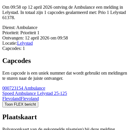
Om 09:58 op 12 april 2026 ontving de Ambulance een melding in
Lelystad. In totaal zijn 1 capcodes gealarmeerd met: Prio 1 Lelystad
61378.
Dienst:
Ambulance
Prioriteit:
Prioriteit 1
Ontvangen:
12 april 2026 om 09:58
Locatie:
Lelystad
Capcodes:
1
Capcodes
Een capcode is een uniek nummer dat wordt gebruikt om meldingen
te sturen naar de juiste ontvanger.
000723154
Ambulance
Spoed Ambulance Lelystad 25-125
Flevoland
Flevoland
Toon FLEX bericht
Plaatskaart
Polygoonkaart van de gekoppelde plaats(en) bij deze melding.