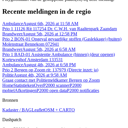
Recente meldingen in de regio
Ambulance
August 6th, 2026 at 11:58 AM
Prio 1 11126 Rit 117254 Dr. C.W.H. van Raaltenpark Zaandam
Brandweer
August 5th, 2026 at 12:58 PM
Prio 2 BON-01 Ongeval gevaarlijke stoffen (Gaslekkage) (buiten)
Molenstraat Bennekom 072941
Brandweer
August 5th, 2026 at 6:58 AM
Prio 1 BAD-01 Assistentie Ambulance (binnen) (deur openen)
Korteweghof Amsterdam 133531
Ambulance
August 4th, 2026 at 6:58 PM
Prio 2 Bergen op Zoom rit: 137979 (Directe inzet: ja)
Politie
August 4th, 2026 at 9:58 AM
Graag contact met Politiemeldkamer Bergen op Zoom
Home
Statistieken
Over
P2000 scanner
P2000
mobiel
Afkortingen
P2000 open data
P2000 notificaties
Bronnen
Kadaster / BAG
Leaflet
OSM + CARTO
Dashpatch