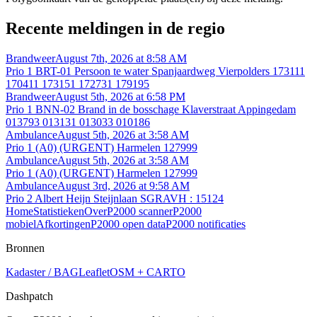
Recente meldingen in de regio
Brandweer
August 7th, 2026 at 8:58 AM
Prio 1 BRT-01 Persoon te water Spanjaardweg Vierpolders 173111
170411 173151 172731 179195
Brandweer
August 5th, 2026 at 6:58 PM
Prio 1 BNN-02 Brand in de bosschage Klaverstraat Appingedam
013793 013131 013033 010186
Ambulance
August 5th, 2026 at 3:58 AM
Prio 1 (A0) (URGENT) Harmelen 127999
Ambulance
August 5th, 2026 at 3:58 AM
Prio 1 (A0) (URGENT) Harmelen 127999
Ambulance
August 3rd, 2026 at 9:58 AM
Prio 2 Albert Heijn Steijnlaan SGRAVH : 15124
Home
Statistieken
Over
P2000 scanner
P2000
mobiel
Afkortingen
P2000 open data
P2000 notificaties
Bronnen
Kadaster / BAG
Leaflet
OSM + CARTO
Dashpatch