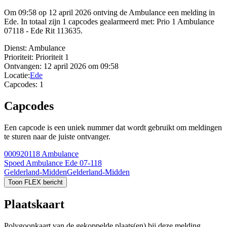
Om 09:58 op 12 april 2026 ontving de Ambulance een melding in
Ede. In totaal zijn 1 capcodes gealarmeerd met: Prio 1 Ambulance
07118 - Ede Rit 113635.
Dienst:
Ambulance
Prioriteit:
Prioriteit 1
Ontvangen:
12 april 2026 om 09:58
Locatie:
Ede
Capcodes:
1
Capcodes
Een capcode is een uniek nummer dat wordt gebruikt om meldingen
te sturen naar de juiste ontvanger.
000920118
Ambulance
Spoed Ambulance Ede 07-118
Gelderland-Midden
Gelderland-Midden
Toon FLEX bericht
Plaatskaart
Polygoonkaart van de gekoppelde plaats(en) bij deze melding.