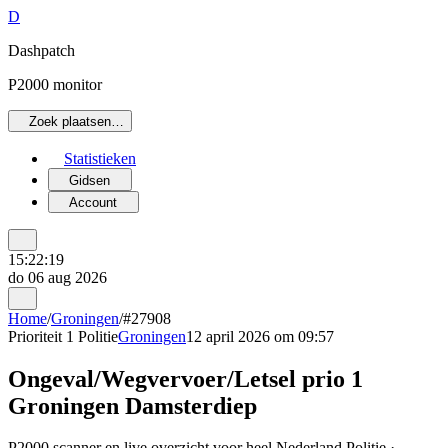
D
Dashpatch
P2000 monitor
Zoek plaatsen…
Statistieken
Gidsen
Account
15:22:19
do 06 aug 2026
Home
/
Groningen
/
#27908
Prioriteit 1
Politie
Groningen
12 april 2026 om 09:57
Ongeval/Wegvervoer/Letsel prio 1
Groningen Damsterdiep
P2000 scanner en live overzicht voor heel Nederland Politie ·