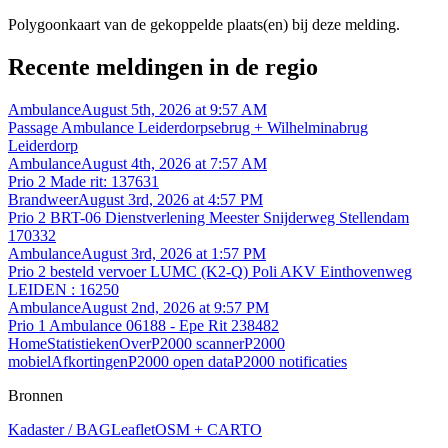
Polygoonkaart van de gekoppelde plaats(en) bij deze melding.
Recente meldingen in de regio
Ambulance
August 5th, 2026 at 9:57 AM
Passage Ambulance Leiderdorpsebrug + Wilhelminabrug
Leiderdorp
Ambulance
August 4th, 2026 at 7:57 AM
Prio 2 Made rit: 137631
Brandweer
August 3rd, 2026 at 4:57 PM
Prio 2 BRT-06 Dienstverlening Meester Snijderweg Stellendam
170332
Ambulance
August 3rd, 2026 at 1:57 PM
Prio 2 besteld vervoer LUMC (K2-Q) Poli AKV Einthovenweg
LEIDEN : 16250
Ambulance
August 2nd, 2026 at 9:57 PM
Prio 1 Ambulance 06188 - Epe Rit 238482
Home
Statistieken
Over
P2000 scanner
P2000
mobiel
Afkortingen
P2000 open data
P2000 notificaties
Bronnen
Kadaster / BAG
Leaflet
OSM + CARTO