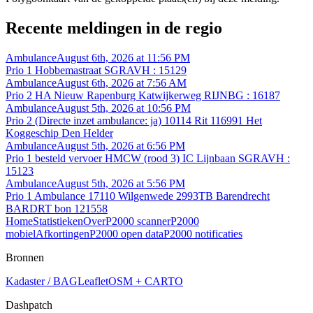
Recente meldingen in de regio
Ambulance
August 6th, 2026 at 11:56 PM
Prio 1 Hobbemastraat SGRAVH : 15129
Ambulance
August 6th, 2026 at 7:56 AM
Prio 2 HA Nieuw Rapenburg Katwijkerweg RIJNBG : 16187
Ambulance
August 5th, 2026 at 10:56 PM
Prio 2 (Directe inzet ambulance: ja) 10114 Rit 116991 Het
Koggeschip Den Helder
Ambulance
August 5th, 2026 at 6:56 PM
Prio 1 besteld vervoer HMCW (rood 3) IC Lijnbaan SGRAVH :
15123
Ambulance
August 5th, 2026 at 5:56 PM
Prio 1 Ambulance 17110 Wilgenwede 2993TB Barendrecht
BARDRT bon 121558
Home
Statistieken
Over
P2000 scanner
P2000
mobiel
Afkortingen
P2000 open data
P2000 notificaties
Bronnen
Kadaster / BAG
Leaflet
OSM + CARTO
Dashpatch