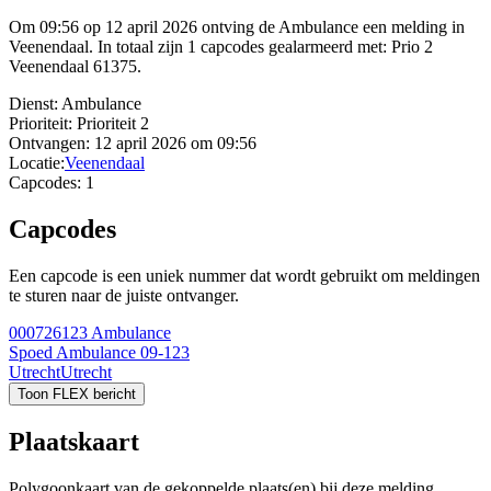
Om 09:56 op 12 april 2026 ontving de Ambulance een melding in
Veenendaal. In totaal zijn 1 capcodes gealarmeerd met: Prio 2
Veenendaal 61375.
Dienst:
Ambulance
Prioriteit:
Prioriteit 2
Ontvangen:
12 april 2026 om 09:56
Locatie:
Veenendaal
Capcodes:
1
Capcodes
Een capcode is een uniek nummer dat wordt gebruikt om meldingen
te sturen naar de juiste ontvanger.
000726123
Ambulance
Spoed Ambulance 09-123
Utrecht
Utrecht
Toon FLEX bericht
Plaatskaart
Polygoonkaart van de gekoppelde plaats(en) bij deze melding.