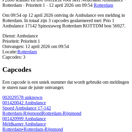
Rotterdam · Prioriteit 1 · 12 april 2026 om 09:54
Rotterdam
Om 09:54 op 12 april 2026 ontving de Ambulance een melding in
Rotterdam. In totaal zijn 3 capcodes gealarmeerd met: Prio 1
Ambulance 17142 Spinozaweg Rotterdam ROTTDM bon 56927.
Dienst:
Ambulance
Prioriteit:
Prioriteit 1
Ontvangen:
12 april 2026 om 09:54
Locatie:
Rotterdam
Capcodes:
3
Capcodes
Een capcode is een uniek nummer dat wordt gebruikt om meldingen
te sturen naar de juiste ontvanger.
002029578
unknown
001420042
Ambulance
Spoed Ambulance 17-142
Rotterdam-Rijnmond
Rotterdam-Rijnmond
001420999
Ambulance
Meldkamer Ambulance
Rotterdam
•
Rotterdam-Rijnmond