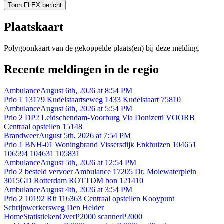
Toon FLEX bericht
Plaatskaart
Polygoonkaart van de gekoppelde plaats(en) bij deze melding.
Recente meldingen in de regio
Ambulance
August 6th, 2026 at 8:54 PM
Prio 1 13179 Kudelstaartseweg 1433 Kudelstaart 75810
Ambulance
August 6th, 2026 at 5:54 PM
Prio 2 DP2 Leidschendam-Voorburg Via Donizetti VOORB
Centraal opstellen 15148
Brandweer
August 5th, 2026 at 7:54 PM
Prio 1 BNH-01 Woningbrand Vissersdijk Enkhuizen 104651
106594 104631 105831
Ambulance
August 5th, 2026 at 12:54 PM
Prio 2 besteld vervoer Ambulance 17205 Dr. Molewaterplein
3015GD Rotterdam ROTTDM bon 121410
Ambulance
August 4th, 2026 at 3:54 PM
Prio 2 10192 Rit 116363 Centraal opstellen Kooypunt
Schrijnwerkersweg Den Helder
Home
Statistieken
Over
P2000 scanner
P2000