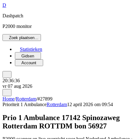
D
Dashpatch
P2000 monitor
Zoek plaatsen…
Statistieken
Gidsen
Account
20:36:36
vr 07 aug 2026
Home
/
Rotterdam
/
#27899
Prioriteit 1
Ambulance
Rotterdam
12 april 2026 om 09:54
Prio 1 Ambulance 17142 Spinozaweg
Rotterdam ROTTDM bon 56927
P2000 scanner en live overzicht voor heel Nederland Ambulance ·