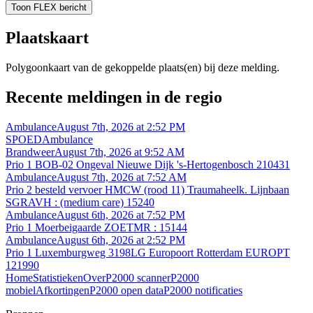
Toon FLEX bericht
Plaatskaart
Polygoonkaart van de gekoppelde plaats(en) bij deze melding.
Recente meldingen in de regio
Ambulance
August 7th, 2026 at 2:52 PM
SPOEDAmbulance
Brandweer
August 7th, 2026 at 9:52 AM
Prio 1 BOB-02 Ongeval Nieuwe Dijk 's-Hertogenbosch 210431
Ambulance
August 7th, 2026 at 7:52 AM
Prio 2 besteld vervoer HMCW (rood 11) Traumaheelk. Lijnbaan
SGRAVH : (medium care) 15240
Ambulance
August 6th, 2026 at 7:52 PM
Prio 1 Moerbeigaarde ZOETMR : 15144
Ambulance
August 6th, 2026 at 2:52 PM
Prio 1 Luxemburgweg 3198LG Europoort Rotterdam EUROPT
121990
Home
Statistieken
Over
P2000 scanner
P2000
mobiel
Afkortingen
P2000 open data
P2000 notificaties