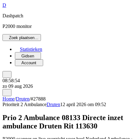
D
Dashpatch
P2000 monitor
Zoek plaatsen…
Statistieken
Gidsen
Account
08:58:54
zo 09 aug 2026
Home
/
Druten
/
#27888
Prioriteit 2
Ambulance
Druten
12 april 2026 om 09:52
Prio 2 Ambulance 08133 Directe inzet
ambulance Druten Rit 113630
P2000 scanner en live overzicht voor heel Nederland Ambulance ·