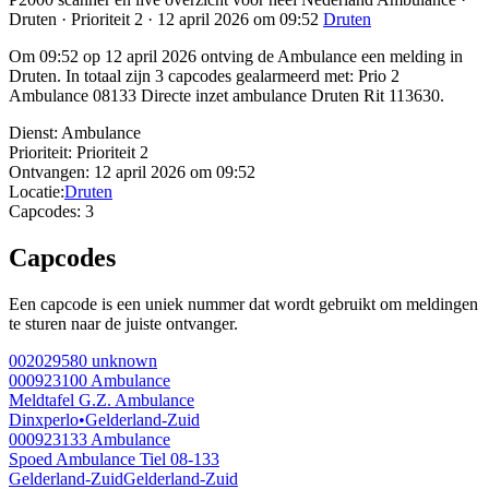
Druten · Prioriteit 2 · 12 april 2026 om 09:52
Druten
Om 09:52 op 12 april 2026 ontving de Ambulance een melding in
Druten. In totaal zijn 3 capcodes gealarmeerd met: Prio 2
Ambulance 08133 Directe inzet ambulance Druten Rit 113630.
Dienst:
Ambulance
Prioriteit:
Prioriteit 2
Ontvangen:
12 april 2026 om 09:52
Locatie:
Druten
Capcodes:
3
Capcodes
Een capcode is een uniek nummer dat wordt gebruikt om meldingen
te sturen naar de juiste ontvanger.
002029580
unknown
000923100
Ambulance
Meldtafel G.Z. Ambulance
Dinxperlo
•
Gelderland-Zuid
000923133
Ambulance
Spoed Ambulance Tiel 08-133
Gelderland-Zuid
Gelderland-Zuid