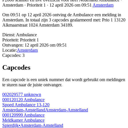
Amsterdam · Prioriteit 1 · 12 april 2026 om 09:51
Amsterdam
Om 09:51 op 12 april 2026 ontving de Ambulance een melding in
Amsterdam. In totaal zijn 3 capcodes gealarmeerd met: Prio 1 13120
Alkmaarstraat 1024 Amsterdam 34189.
Dienst:
Ambulance
Prioriteit:
Prioriteit 1
Ontvangen:
12 april 2026 om 09:51
Locatie:
Amsterdam
Capcodes:
3
Capcodes
Een capcode is een uniek nummer dat wordt gebruikt om meldingen
te sturen naar de juiste ontvanger.
002029577
unknown
000120120
Ambulance
Spoed Ambulance 13-120
Amsterdam-Amstelland
Amsterdam-Amstelland
000120999
Ambulance
Meldkamer Ambulance
Spierdijk
•
Amsterdam-Amstelland