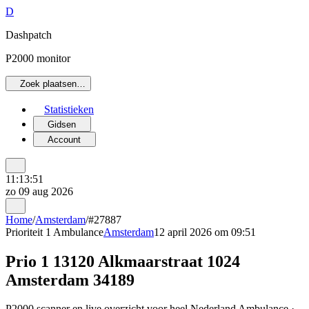
D
Dashpatch
P2000 monitor
Zoek plaatsen…
Statistieken
Gidsen
Account
11:13:51
zo 09 aug 2026
Home
/
Amsterdam
/
#27887
Prioriteit 1
Ambulance
Amsterdam
12 april 2026 om 09:51
Prio 1 13120 Alkmaarstraat 1024
Amsterdam 34189
P2000 scanner en live overzicht voor heel Nederland Ambulance ·