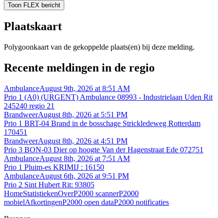
Toon FLEX bericht
Plaatskaart
Polygoonkaart van de gekoppelde plaats(en) bij deze melding.
Recente meldingen in de regio
Ambulance
August 9th, 2026 at 8:51 AM
Prio 1 (A0) (URGENT) Ambulance 08993 - Industrielaan Uden Rit
245240 regio 21
Brandweer
August 8th, 2026 at 5:51 PM
Prio 1 BRT-04 Brand in de bosschage Strickledeweg Rotterdam
170451
Brandweer
August 8th, 2026 at 4:51 PM
Prio 3 BON-03 Dier op hoogte Van der Hagenstraat Ede 072751
Ambulance
August 8th, 2026 at 7:51 AM
Prio 1 Pluim-es KRIMIJ : 16150
Ambulance
August 6th, 2026 at 9:51 PM
Prio 2 Sint Hubert Rit: 93805
Home
Statistieken
Over
P2000 scanner
P2000
mobiel
Afkortingen
P2000 open data
P2000 notificaties