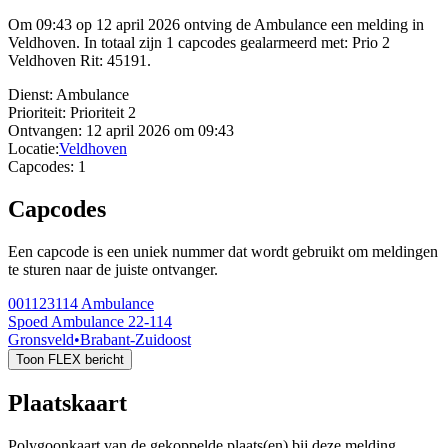
Om 09:43 op 12 april 2026 ontving de Ambulance een melding in
Veldhoven. In totaal zijn 1 capcodes gealarmeerd met: Prio 2
Veldhoven Rit: 45191.
Dienst:
Ambulance
Prioriteit:
Prioriteit 2
Ontvangen:
12 april 2026 om 09:43
Locatie:
Veldhoven
Capcodes:
1
Capcodes
Een capcode is een uniek nummer dat wordt gebruikt om meldingen
te sturen naar de juiste ontvanger.
001123114
Ambulance
Spoed Ambulance 22-114
Gronsveld
•
Brabant-Zuidoost
Toon FLEX bericht
Plaatskaart
Polygoonkaart van de gekoppelde plaats(en) bij deze melding.