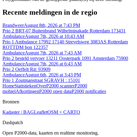
Recente meldingen in de regio
Brandweer
August 8th, 2026 at 7:43 PM
Prio 2 BRT-07 Buitenbrand Wilhelminakade Rotterdam 173431
Ambulance
August 7th, 2026 at 10:43 AM
Prio 1 Ambulance 17992 17140 Strevelsweg 3083AS Rotterdam
ROTTDM bon 122357
Ambulance
August 7th, 2026 at 7:43 AM
Prio 2 besteld vervoer 13211 Oosterpark 1091 Amsterdam 75900
Ambulance
August 7th, 2026 at 6:43 AM
Prio 2 Oeffelt Rit: 93909
Ambulance
August 6th, 2026 at 3:43 PM
Prio 1 Zoutmanstraat SGRAVH : 15101
Home
Statistieken
Over
P2000 scanner
P2000
mobiel
Afkortingen
P2000 open data
P2000 notificaties
Bronnen
Kadaster / BAG
Leaflet
OSM + CARTO
Dashpatch
Open P2000-data, kaarten en realtime monitoring.